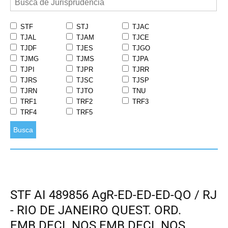
STF
STJ
TJAC
TJAL
TJAM
TJCE
TJDF
TJES
TJGO
TJMG
TJMS
TJPA
TJPI
TJPR
TJRR
TJRS
TJSC
TJSP
TJRN
TJTO
TNU
TRF1
TRF2
TRF3
TRF4
TRF5
Busca
STF AI 489856 AgR-ED-ED-ED-QO / RJ
- RIO DE JANEIRO QUEST. ORD.
EMB.DECL.NOS EMB.DECL.NOS