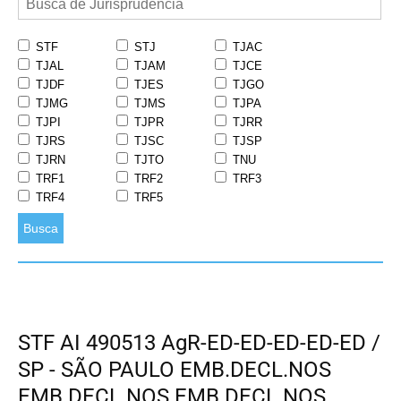
STF
STJ
TJAC
TJAL
TJAM
TJCE
TJDF
TJES
TJGO
TJMG
TJMS
TJPA
TJPI
TJPR
TJRR
TJRS
TJSC
TJSP
TJRN
TJTO
TNU
TRF1
TRF2
TRF3
TRF4
TRF5
Busca
STF AI 490513 AgR-ED-ED-ED-ED-ED /
SP - SÃO PAULO EMB.DECL.NOS
EMB.DECL.NOS EMB.DECL.NOS