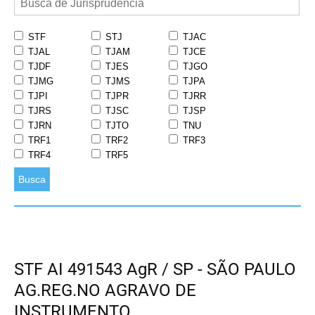
STF
STJ
TJAC
TJAL
TJAM
TJCE
TJDF
TJES
TJGO
TJMG
TJMS
TJPA
TJPI
TJPR
TJRR
TJRS
TJSC
TJSP
TJRN
TJTO
TNU
TRF1
TRF2
TRF3
TRF4
TRF5
Busca
STF AI 491543 AgR / SP - SÃO PAULO
AG.REG.NO AGRAVO DE
INSTRUMENTO