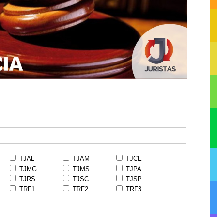
TJAL
TJAM
TJCE
TJMG
TJMS
TJPA
TJRS
TJSC
TJSP
TRF1
TRF2
TRF3