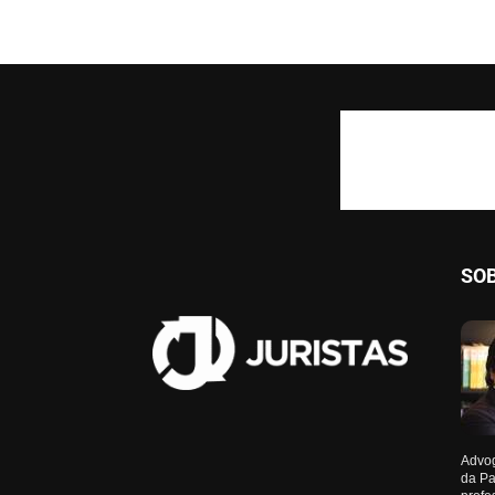
SO
Advog
da Pa