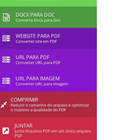
DOCX PARA DOC
Converta Docx para Doc
WEBSITE PARA PDF
Converter site em PDF
URL PARA PDF
Converter URL para PDF
URL PARA IMAGEM
Converter URL para imagem
COMPRIMIR
Reduzir o tamanho do arquivo e optimizar
o máximo a qualidade do PDF
JUNTAR
Junte Arquivos PDF em um único arquivo
PDF