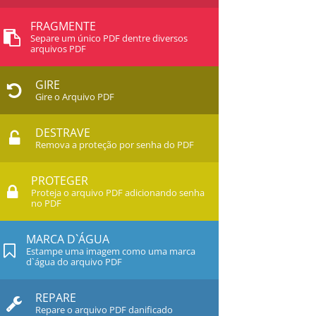
FRAGMENTE
Separe um único PDF dentre diversos
arquivos PDF
GIRE
Gire o Arquivo PDF
DESTRAVE
Remova a proteção por senha do PDF
PROTEGER
Proteja o arquivo PDF adicionando senha
no PDF
MARCA D`ÁGUA
Estampe uma imagem como uma marca
d`água do arquivo PDF
REPARE
Repare o arquivo PDF danificado