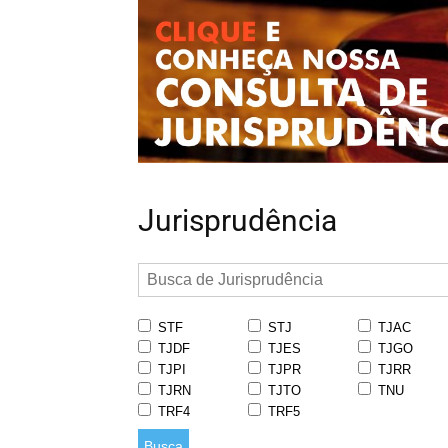
Jurisprudência
STF
STJ
TJAC
TJDF
TJES
TJGO
TJPI
TJPR
TJRR
TJRN
TJTO
TNU
TRF4
TRF5
Busca