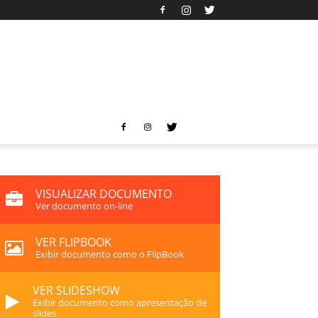
VISUALIZAR DOCUMENTO
Ver documento on-line
VER FLIPBOOK
Exibir documento como o FlipBook
VER SLIDESHOW
Exibir documento como apresentação de
slides