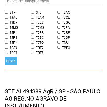
STF
STJ
TJAC
TJAL
TJAM
TJCE
TJDF
TJES
TJGO
TJMG
TJMS
TJPA
TJPI
TJPR
TJRR
TJRS
TJSC
TJSP
TJRN
TJTO
TNU
TRF1
TRF2
TRF3
TRF4
TRF5
Busca
STF AI 494389 AgR / SP - SÃO PAULO
AG.REG.NO AGRAVO DE
INSTRUMENTO