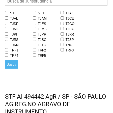
STF
STJ
TJAC
TJAL
TJAM
TJCE
TJDF
TJES
TJGO
TJMG
TJMS
TJPA
TJPI
TJPR
TJRR
TJRS
TJSC
TJSP
TJRN
TJTO
TNU
TRF1
TRF2
TRF3
TRF4
TRF5
Busca
STF AI 494442 AgR / SP - SÃO PAULO
AG.REG.NO AGRAVO DE
INSTRUMENTO