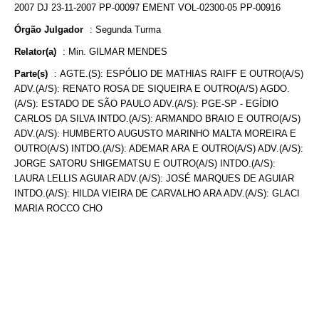
2007 DJ 23-11-2007 PP-00097 EMENT VOL-02300-05 PP-00916
Órgão Julgador
:
Segunda Turma
Relator(a)
:
Min. GILMAR MENDES
Parte(s)
:
AGTE.(S): ESPÓLIO DE MATHIAS RAIFF E OUTRO(A/S)
ADV.(A/S): RENATO ROSA DE SIQUEIRA E OUTRO(A/S) AGDO.
(A/S): ESTADO DE SÃO PAULO ADV.(A/S): PGE-SP - EGÍDIO
CARLOS DA SILVA INTDO.(A/S): ARMANDO BRAIO E OUTRO(A/S)
ADV.(A/S): HUMBERTO AUGUSTO MARINHO MALTA MOREIRA E
OUTRO(A/S) INTDO.(A/S): ADEMAR ARA E OUTRO(A/S) ADV.(A/S):
JORGE SATORU SHIGEMATSU E OUTRO(A/S) INTDO.(A/S):
LAURA LELLIS AGUIAR ADV.(A/S): JOSÉ MARQUES DE AGUIAR
INTDO.(A/S): HILDA VIEIRA DE CARVALHO ARA ADV.(A/S): GLACI
MARIA ROCCO CHO