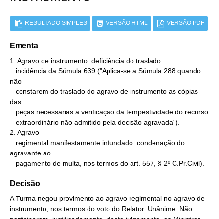
RESULTADO SIMPLES
VERSÃO HTML
VERSÃO PDF
Ementa
1. Agravo de instrumento: deficiência do traslado:

   incidência da Súmula 639 ("Aplica-se a Súmula 288 quando 
não

   constarem do traslado do agravo de instrumento as cópias 
das

   peças necessárias à verificação da tempestividade do recurso

   extraordinário não admitido pela decisão agravada").

2. Agravo

   regimental manifestamente infundado: condenação do 
agravante ao

   pagamento de multa, nos termos do art. 557, § 2º C.Pr.Civil).
Decisão
A Turma negou provimento ao agravo regimental no agravo de
instrumento, nos termos do voto do Relator. Unânime. Não