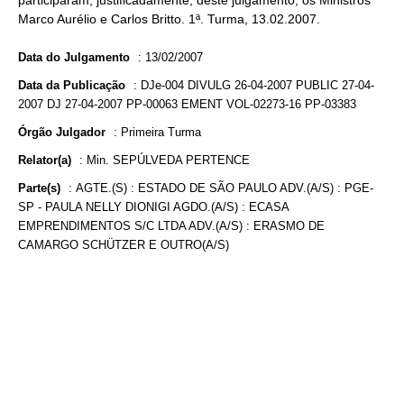
participaram, justificadamente, deste julgamento, os Ministros
Marco Aurélio e Carlos Britto. 1ª. Turma, 13.02.2007.
Data do Julgamento
:
13/02/2007
Data da Publicação
:
DJe-004 DIVULG 26-04-2007 PUBLIC 27-04-
2007 DJ 27-04-2007 PP-00063 EMENT VOL-02273-16 PP-03383
Órgão Julgador
:
Primeira Turma
Relator(a)
:
Min. SEPÚLVEDA PERTENCE
Parte(s)
:
AGTE.(S) : ESTADO DE SÃO PAULO ADV.(A/S) : PGE-
SP - PAULA NELLY DIONIGI AGDO.(A/S) : ECASA
EMPRENDIMENTOS S/C LTDA ADV.(A/S) : ERASMO DE
CAMARGO SCHÜTZER E OUTRO(A/S)