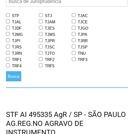
STF
STJ
TJAC
TJAL
TJAM
TJCE
TJDF
TJES
TJGO
TJMG
TJMS
TJPA
TJPI
TJPR
TJRR
TJRS
TJSC
TJSP
TJRN
TJTO
TNU
TRF1
TRF2
TRF3
TRF4
TRF5
Busca
STF AI 495335 AgR / SP - SÃO PAULO
AG.REG.NO AGRAVO DE
INSTRUMENTO