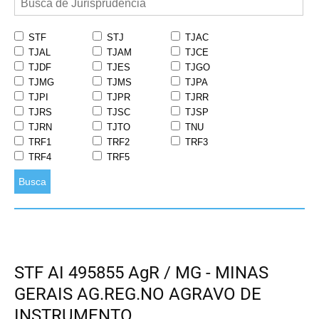
STF
STJ
TJAC
TJAL
TJAM
TJCE
TJDF
TJES
TJGO
TJMG
TJMS
TJPA
TJPI
TJPR
TJRR
TJRS
TJSC
TJSP
TJRN
TJTO
TNU
TRF1
TRF2
TRF3
TRF4
TRF5
Busca
STF AI 495855 AgR / MG - MINAS
GERAIS AG.REG.NO AGRAVO DE
INSTRUMENTO