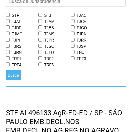
STF
STJ
TJAC
TJAL
TJAM
TJCE
TJDF
TJES
TJGO
TJMG
TJMS
TJPA
TJPI
TJPR
TJRR
TJRS
TJSC
TJSP
TJRN
TJTO
TNU
TRF1
TRF2
TRF3
TRF4
TRF5
Busca
STF AI 496133 AgR-ED-ED / SP - SÃO
PAULO EMB.DECL.NOS
EMB.DECL.NO AG.REG.NO AGRAVO