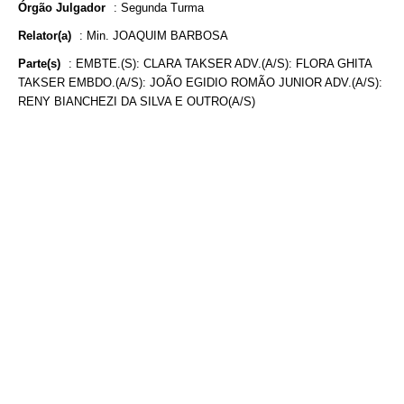
Órgão Julgador
:
Segunda Turma
Relator(a)
:
Min. JOAQUIM BARBOSA
Parte(s)
:
EMBTE.(S): CLARA TAKSER ADV.(A/S): FLORA GHITA
TAKSER EMBDO.(A/S): JOÃO EGIDIO ROMÃO JUNIOR ADV.(A/S):
RENY BIANCHEZI DA SILVA E OUTRO(A/S)