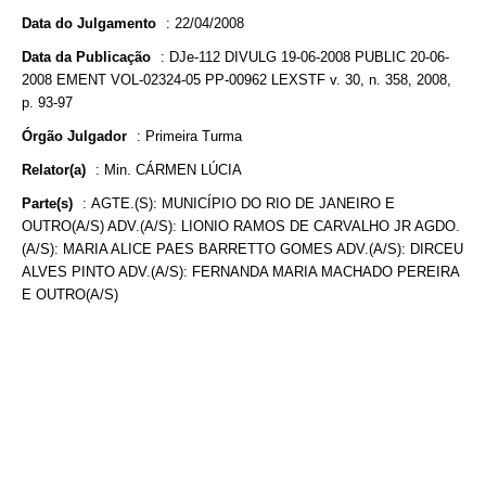
Data do Julgamento
:
22/04/2008
Data da Publicação
:
DJe-112 DIVULG 19-06-2008 PUBLIC 20-06-
2008 EMENT VOL-02324-05 PP-00962 LEXSTF v. 30, n. 358, 2008,
p. 93-97
Órgão Julgador
:
Primeira Turma
Relator(a)
:
Min. CÁRMEN LÚCIA
Parte(s)
:
AGTE.(S): MUNICÍPIO DO RIO DE JANEIRO E
OUTRO(A/S) ADV.(A/S): LIONIO RAMOS DE CARVALHO JR AGDO.
(A/S): MARIA ALICE PAES BARRETTO GOMES ADV.(A/S): DIRCEU
ALVES PINTO ADV.(A/S): FERNANDA MARIA MACHADO PEREIRA
E OUTRO(A/S)