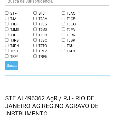
STF
STJ
TJAC
TJAL
TJAM
TJCE
TJDF
TJES
TJGO
TJMG
TJMS
TJPA
TJPI
TJPR
TJRR
TJRS
TJSC
TJSP
TJRN
TJTO
TNU
TRF1
TRF2
TRF3
TRF4
TRF5
Busca
STF AI 496362 AgR / RJ - RIO DE
JANEIRO AG.REG.NO AGRAVO DE
INSTRUMENTO