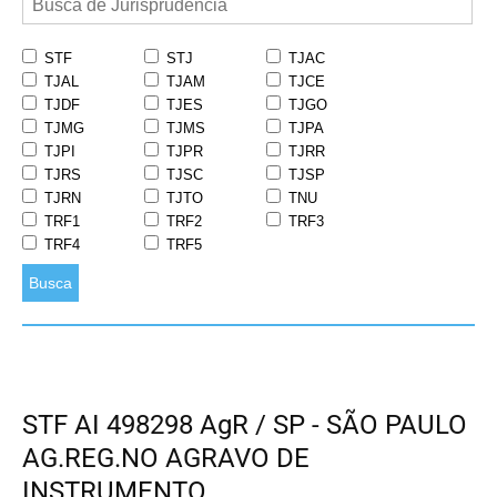
STF
STJ
TJAC
TJAL
TJAM
TJCE
TJDF
TJES
TJGO
TJMG
TJMS
TJPA
TJPI
TJPR
TJRR
TJRS
TJSC
TJSP
TJRN
TJTO
TNU
TRF1
TRF2
TRF3
TRF4
TRF5
Busca
STF AI 498298 AgR / SP - SÃO PAULO
AG.REG.NO AGRAVO DE
INSTRUMENTO