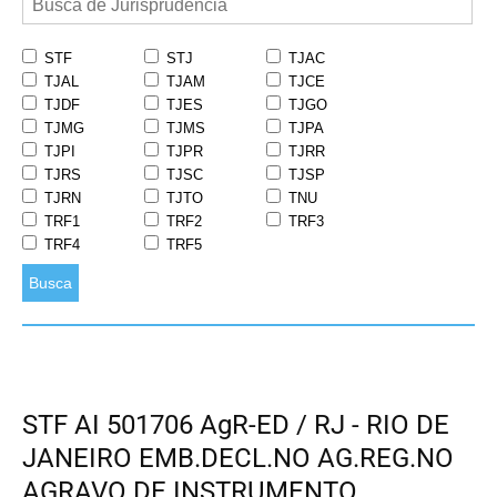
STF
STJ
TJAC
TJAL
TJAM
TJCE
TJDF
TJES
TJGO
TJMG
TJMS
TJPA
TJPI
TJPR
TJRR
TJRS
TJSC
TJSP
TJRN
TJTO
TNU
TRF1
TRF2
TRF3
TRF4
TRF5
Busca
STF AI 501706 AgR-ED / RJ - RIO DE
JANEIRO EMB.DECL.NO AG.REG.NO
AGRAVO DE INSTRUMENTO