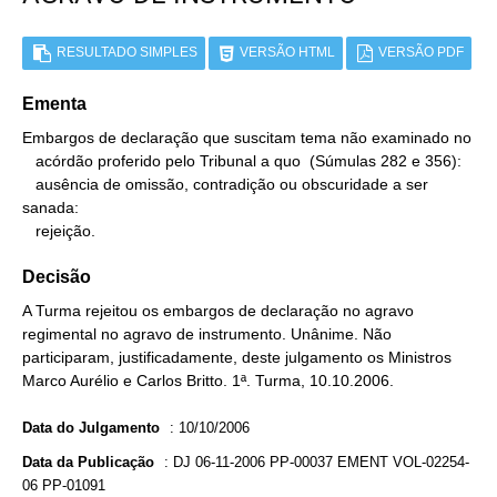
RESULTADO SIMPLES
VERSÃO HTML
VERSÃO PDF
Ementa
Embargos de declaração que suscitam tema não examinado no

   acórdão proferido pelo Tribunal a quo  (Súmulas 282 e 356):

   ausência de omissão, contradição ou obscuridade a ser 
sanada:

   rejeição.
Decisão
A Turma rejeitou os embargos de declaração no agravo
regimental no agravo de instrumento. Unânime. Não
participaram, justificadamente, deste julgamento os Ministros
Marco Aurélio e Carlos Britto. 1ª. Turma, 10.10.2006.
Data do Julgamento
:
10/10/2006
Data da Publicação
:
DJ 06-11-2006 PP-00037 EMENT VOL-02254-
06 PP-01091