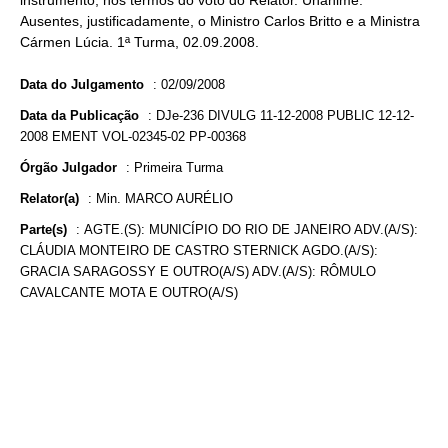
instrumento, nos termos do voto do Relator. Unânime.
Ausentes, justificadamente, o Ministro Carlos Britto e a Ministra
Cármen Lúcia. 1ª Turma, 02.09.2008.
Data do Julgamento
:
02/09/2008
Data da Publicação
:
DJe-236 DIVULG 11-12-2008 PUBLIC 12-12-
2008 EMENT VOL-02345-02 PP-00368
Órgão Julgador
:
Primeira Turma
Relator(a)
:
Min. MARCO AURÉLIO
Parte(s)
:
AGTE.(S): MUNICÍPIO DO RIO DE JANEIRO ADV.(A/S):
CLÁUDIA MONTEIRO DE CASTRO STERNICK AGDO.(A/S):
GRACIA SARAGOSSY E OUTRO(A/S) ADV.(A/S): RÔMULO
CAVALCANTE MOTA E OUTRO(A/S)