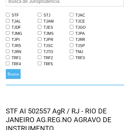
STF
STJ
TJAC
TJAL
TJAM
TJCE
TJDF
TJES
TJGO
TJMG
TJMS
TJPA
TJPI
TJPR
TJRR
TJRS
TJSC
TJSP
TJRN
TJTO
TNU
TRF1
TRF2
TRF3
TRF4
TRF5
Busca
STF AI 502557 AgR / RJ - RIO DE
JANEIRO AG.REG.NO AGRAVO DE
INSTRUMENTO