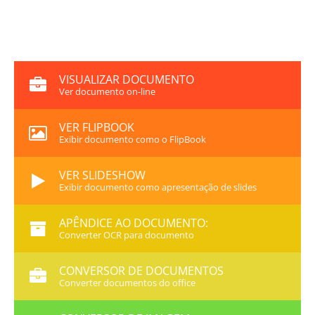
VISUALIZAR DOCUMENTO
Ver documento on-line
VER FLIPBOOK
Exibir documento como o FlipBook
VER SLIDESHOW
Exibir documento como apresentação de slides
APÊNDICE AO DOCUMENTO:
Converter OCR para documento
CONVERSOR DE DOCUMENTOS
Converter documentos do office