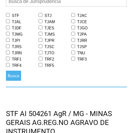
STF
STJ
TJAC
TJAL
TJAM
TJCE
TJDF
TJES
TJGO
TJMG
TJMS
TJPA
TJPI
TJPR
TJRR
TJRS
TJSC
TJSP
TJRN
TJTO
TNU
TRF1
TRF2
TRF3
TRF4
TRF5
Busca
STF AI 504261 AgR / MG - MINAS
GERAIS AG.REG.NO AGRAVO DE
INSTRUMENTO