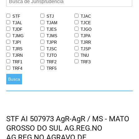
STF
STJ
TJAC
TJAL
TJAM
TJCE
TJDF
TJES
TJGO
TJMG
TJMS
TJPA
TJPI
TJPR
TJRR
TJRS
TJSC
TJSP
TJRN
TJTO
TNU
TRF1
TRF2
TRF3
TRF4
TRF5
Busca
STF AI 507973 AgR-AgR / MS - MATO
GROSSO DO SUL AG.REG.NO
AG.REG.NO AGRAVO DE