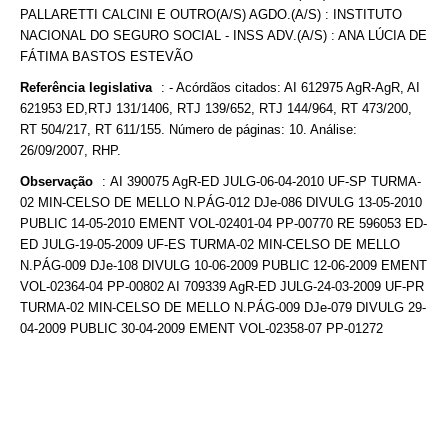
PALLARETTI CALCINI E OUTRO(A/S) AGDO.(A/S) : INSTITUTO
NACIONAL DO SEGURO SOCIAL - INSS ADV.(A/S) : ANA LÚCIA DE
FÁTIMA BASTOS ESTEVÃO
Referência legislativa
:
- Acórdãos citados: AI 612975 AgR-AgR, AI
621953 ED,RTJ 131/1406, RTJ 139/652, RTJ 144/964, RT 473/200,
RT 504/217, RT 611/155. Número de páginas: 10. Análise:
26/09/2007, RHP.
Observação
:
AI 390075 AgR-ED JULG-06-04-2010 UF-SP TURMA-
02 MIN-CELSO DE MELLO N.PÁG-012 DJe-086 DIVULG 13-05-2010
PUBLIC 14-05-2010 EMENT VOL-02401-04 PP-00770 RE 596053 ED-
ED JULG-19-05-2009 UF-ES TURMA-02 MIN-CELSO DE MELLO
N.PÁG-009 DJe-108 DIVULG 10-06-2009 PUBLIC 12-06-2009 EMENT
VOL-02364-04 PP-00802 AI 709339 AgR-ED JULG-24-03-2009 UF-PR
TURMA-02 MIN-CELSO DE MELLO N.PÁG-009 DJe-079 DIVULG 29-
04-2009 PUBLIC 30-04-2009 EMENT VOL-02358-07 PP-01272