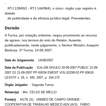
-

   RTJ 139/652 - RTJ 144/964), o único  órgão cujo registro é 
dotado

   de publicidade e de eficácia jurídico-legal. Precedentes.
Decisão
A Turma, por votação unânime, negou provimento ao recurso
de agravo, nos termos do voto do Relator. Ausente,
justificadamente, neste julgamento, o Senhor Ministro Joaquim
Barbosa. 2ª Turma, 14.08.2007.
Data do Julgamento
:
14/08/2007
Data da Publicação
:
DJe-106 DIVULG 20-09-2007 PUBLIC 21-09-
2007 DJ 21-09-2007 PP-00034 EMENT VOL-02290-03 PP-00618
LEXSTF v. 29, n. 345, 2007, p. 164-170
Órgão Julgador
:
Segunda Turma
Relator(a)
:
Min. CELSO DE MELLO
Parte(s)
:
AGTE.(S) : UNIMED DE CAMPO GRANDE -
COOPERATIVA DE TRABALHO MÉDICO ADV.(A/S) : FÁBIO