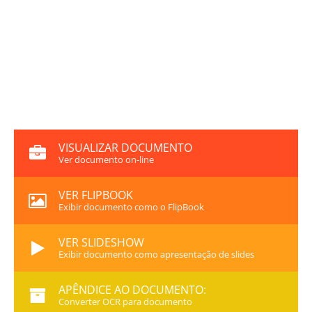
VISUALIZAR DOCUMENTO
Ver documento on-line
VER FLIPBOOK
Exibir documento como o FlipBook
VER SLIDESHOW
Exibir documento como apresentação de slides
APÊNDICE AO DOCUMENTO:
Converter OCR para documento