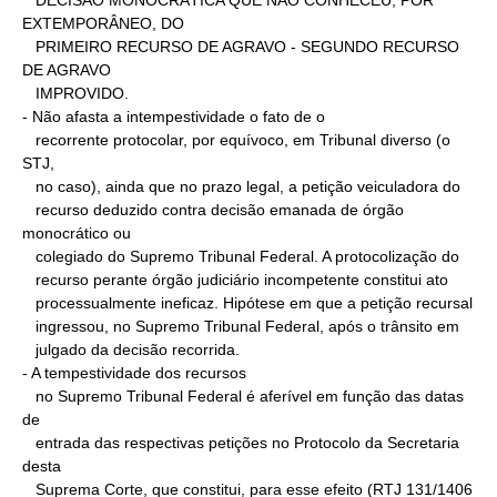
   DECISÃO MONOCRÁTICA QUE NÃO CONHECEU, POR 
EXTEMPORÂNEO, DO

   PRIMEIRO RECURSO DE AGRAVO - SEGUNDO RECURSO 
DE AGRAVO

   IMPROVIDO.

- Não afasta a intempestividade o fato de o

   recorrente protocolar, por equívoco, em Tribunal diverso (o 
STJ,

   no caso), ainda que no prazo legal, a petição veiculadora do

   recurso deduzido contra decisão emanada de órgão 
monocrático ou

   colegiado do Supremo Tribunal Federal. A protocolização do

   recurso perante órgão judiciário incompetente constitui ato

   processualmente ineficaz. Hipótese em que a petição recursal

   ingressou, no Supremo Tribunal Federal, após o trânsito em

   julgado da decisão recorrida.

- A tempestividade dos recursos

   no Supremo Tribunal Federal é aferível em função das datas 
de

   entrada das respectivas petições no Protocolo da Secretaria 
desta

   Suprema Corte, que constitui, para esse efeito (RTJ 131/1406 