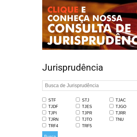
Jurisprudência
STF
STJ
TJAC
TJDF
TJES
TJGO
TJPI
TJPR
TJRR
TJRN
TJTO
TNU
TRF4
TRF5
Busca