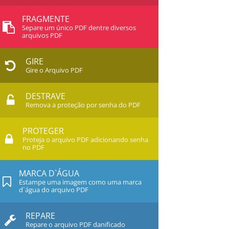
FRAGMENTE
Separe um único PDF dentre diversos
arquivos PDF
GIRE
Gire o Arquivo PDF
DESTRAVE
Remova a proteção por senha do PDF
PROTEGER
Proteja o arquivo PDF adicionando senha
no PDF
MARCA D`ÁGUA
Estampe uma imagem como uma marca
d`água do arquivo PDF
REPARE
Repare o arquivo PDF danificado