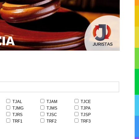
TJAL
TJAM
TJCE
TJMG
TJMS
TJPA
TJRS
TJSC
TJSP
TRF1
TRF2
TRF3