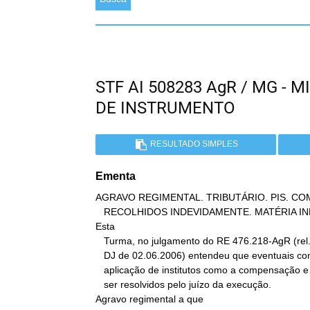
STF AI 508283 AgR / MG -
DE INSTRUMENTO
RESULTADO SIMPLES
Ementa
AGRAVO REGIMENTAL. TRIBUTÁRIO. PIS. C
   RECOLHIDOS INDEVIDAMENTE. MATÉRIA INFRACONSTITUCIONAL.

Esta

   Turma, no julgamento do RE 476.218-AgR (rel. min. Gilmar Mendes,

   DJ de 02.06.2006) entendeu que eventuais controvérsias na

   aplicação de institutos como a compensação e a prescrição devem

   ser resolvidos pelo juízo da execução.

Agravo regimental a que
