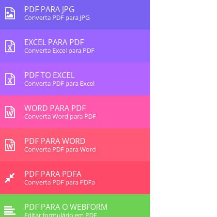
PDF PARA JPG
Converta PDF para JPG
EXCEL PARA PDF
Converta Excel para PDF
PDF TO EXCEL
Converta PDF para Excel
WORD PARA PDF
Converta Word para PDF
PDF PARA WORD
Converta PDF para Word
PDF PARA PDFA
Converta PDF para PDFa
PDF PARA O WEBFORM
Editar formulário em PDF