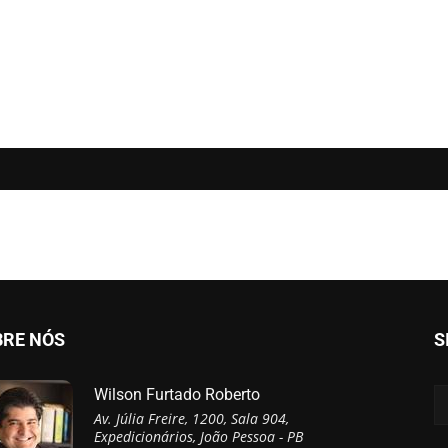
BRE NÓS
S
Wilson Furtado Roberto
Av. Júlia Freire, 1200, Sala 904,
Expedicionários, João Pessoa - PB