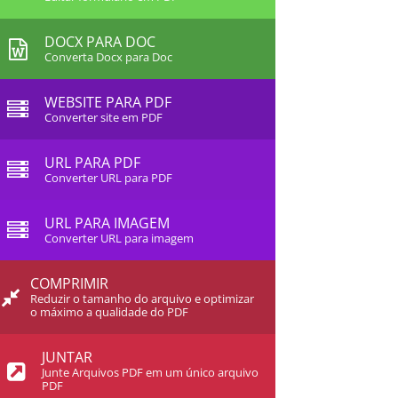
DOCX PARA DOC
Converta Docx para Doc
WEBSITE PARA PDF
Converter site em PDF
URL PARA PDF
Converter URL para PDF
URL PARA IMAGEM
Converter URL para imagem
COMPRIMIR
Reduzir o tamanho do arquivo e optimizar
o máximo a qualidade do PDF
JUNTAR
Junte Arquivos PDF em um único arquivo
PDF