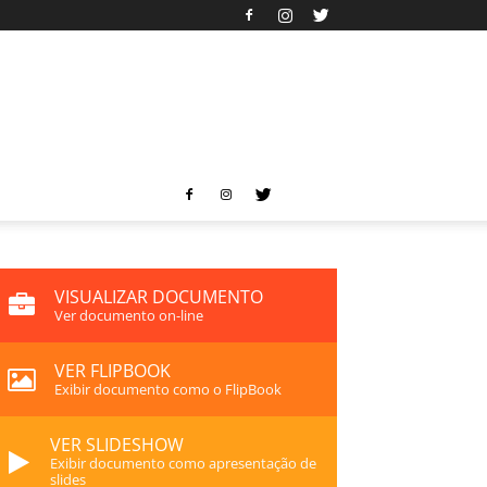
VISUALIZAR DOCUMENTO
Ver documento on-line
VER FLIPBOOK
Exibir documento como o FlipBook
VER SLIDESHOW
Exibir documento como apresentação de
slides