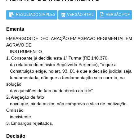
RESULTADO SIMPLES
VERSÃO HTML
VERSÃO PDF
Ementa
EMBARGOS DE DECLARAÇÃO EM AGRAVO REGIMENTAL EM 
AGRAVO DE

   INSTRUMENTO.

1. Consoante já decidiu esta 1ª Turma (RE 140.370,

   da relatoria do ministro Sepúlveda Pertence), "o que a

   Constituição exige, no art. 93, IX, é que a decisão judicial seja

   fundamentada; não que a fundamentação seja correta, na 
solução

   das questões de fato ou de direito da lide".

2. Alegação de fato

   novo que, ainda assim, não comprova o vício de motivação. 
Omissão

   inexistente.

3. Embargos rejeitados.
Decisão