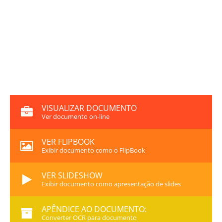
VISUALIZAR DOCUMENTO
Ver documento on-line
VER FLIPBOOK
Exibir documento como o FlipBook
VER SLIDESHOW
Exibir documento como apresentação de slides
APÊNDICE AO DOCUMENTO:
Converter OCR para documento