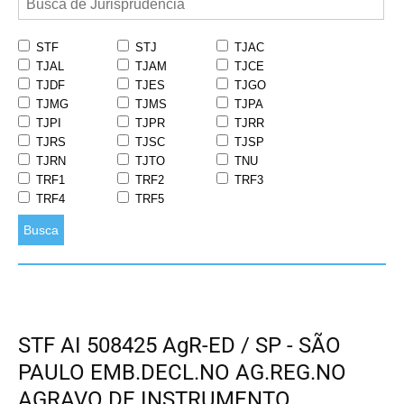
STF
STJ
TJAC
TJAL
TJAM
TJCE
TJDF
TJES
TJGO
TJMG
TJMS
TJPA
TJPI
TJPR
TJRR
TJRS
TJSC
TJSP
TJRN
TJTO
TNU
TRF1
TRF2
TRF3
TRF4
TRF5
Busca
STF AI 508425 AgR-ED / SP - SÃO
PAULO EMB.DECL.NO AG.REG.NO
AGRAVO DE INSTRUMENTO