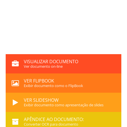
VISUALIZAR DOCUMENTO
Ver documento on-line
VER FLIPBOOK
Exibir documento como o FlipBook
VER SLIDESHOW
Exibir documento como apresentação de slides
APÊNDICE AO DOCUMENTO:
Converter OCR para documento