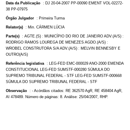
Data da Publicação
:
DJ 20-04-2007 PP-00090 EMENT VOL-02272-
38 PP-07975
Órgão Julgador
:
Primeira Turma
Relator(a)
:
Min. CÁRMEN LÚCIA
Parte(s)
:
AGTE.(S) : MUNICÍPIO DO RIO DE JANEIRO ADV.(A/S) :
RODRIGO RAMOS LOUREGA DE MENEZES AGDO.(A/S) :
WROBEL CONSTRUTORA S/A ADV.(A/S) : MELVIN BENNESBY E
OUTRO(A/S)
Referência legislativa
:
LEG-FED EMC-000029 ANO-2000 EMENDA
CONSTITUCIONAL LEG-FED SUMSTF-000280 SÚMULA DO
SUPREMO TRIBUNAL FEDERAL - STF LEG-FED SUMSTF-000668
SÚMULA DO SUPREMO TRIBUNAL FEDERAL - STF
Observação
:
- Acórdãos citados: RE 362570 AgR, RE 458404 AgR,
AI 478489. Número de páginas: 8. Análise: 25/04/2007, RHP.