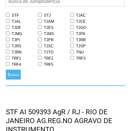
STF
STJ
TJAC
TJAL
TJAM
TJCE
TJDF
TJES
TJGO
TJMG
TJMS
TJPA
TJPI
TJPR
TJRR
TJRS
TJSC
TJSP
TJRN
TJTO
TNU
TRF1
TRF2
TRF3
TRF4
TRF5
Busca
STF AI 509393 AgR / RJ - RIO DE
JANEIRO AG.REG.NO AGRAVO DE
INSTRUMENTO