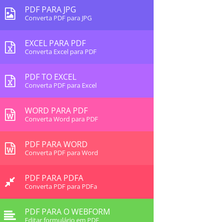
PDF PARA JPG
Converta PDF para JPG
EXCEL PARA PDF
Converta Excel para PDF
PDF TO EXCEL
Converta PDF para Excel
WORD PARA PDF
Converta Word para PDF
PDF PARA WORD
Converta PDF para Word
PDF PARA PDFA
Converta PDF para PDFa
PDF PARA O WEBFORM
Editar formulário em PDF