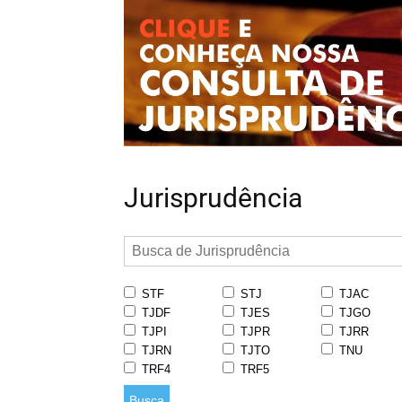
Jurisprudência
STF
STJ
TJAC
TJDF
TJES
TJGO
TJPI
TJPR
TJRR
TJRN
TJTO
TNU
TRF4
TRF5
Busca