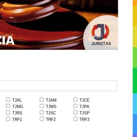
TJAL
TJAM
TJCE
TJMG
TJMS
TJPA
TJRS
TJSC
TJSP
TRF1
TRF2
TRF3