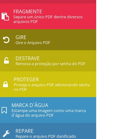
FRAGMENTE
Separe um único PDF dentre diversos
arquivos PDF
GIRE
Gire o Arquivo PDF
DESTRAVE
Remova a proteção por senha do PDF
PROTEGER
Proteja o arquivo PDF adicionando senha
no PDF
MARCA D`ÁGUA
Estampe uma imagem como uma marca
d`água do arquivo PDF
REPARE
Repare o arquivo PDF danificado