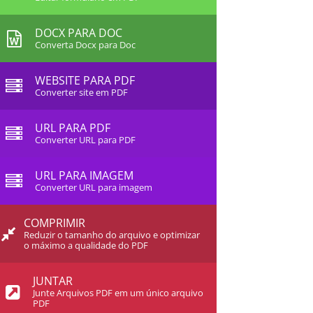
DOCX PARA DOC
Converta Docx para Doc
WEBSITE PARA PDF
Converter site em PDF
URL PARA PDF
Converter URL para PDF
URL PARA IMAGEM
Converter URL para imagem
COMPRIMIR
Reduzir o tamanho do arquivo e optimizar
o máximo a qualidade do PDF
JUNTAR
Junte Arquivos PDF em um único arquivo
PDF