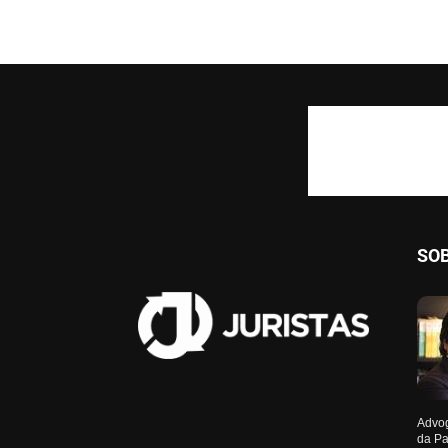
SO
Advog
da Pa