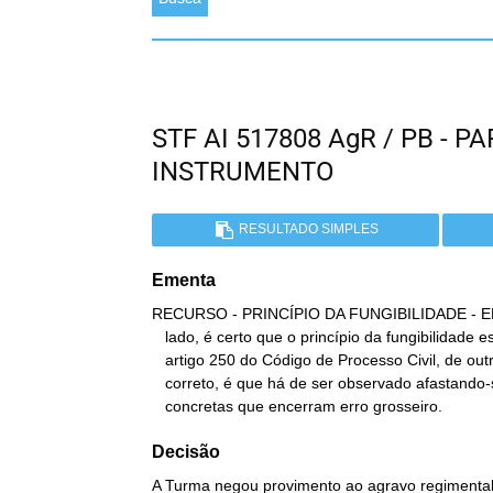
STF AI 517808 AgR / PB - 
INSTRUMENTO
RESULTADO SIMPLES
Ementa
RECURSO - PRINCÍPIO DA FUNGIBILIDADE - E
   lado, é certo que o princípio da fungibilidade está implícito no

   artigo 250 do Código de Processo Civil, de outro, não menos

   correto, é que há de ser observado afastando-se situações

   concretas que encerram erro grosseiro.
Decisão
A Turma negou provimento ao agravo regimental 