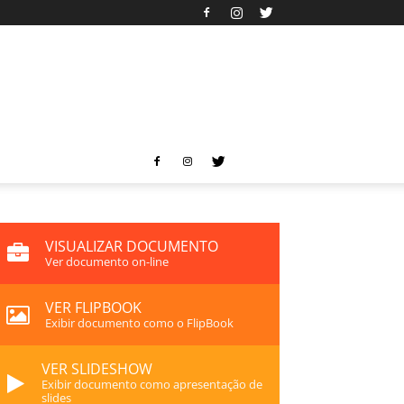
VISUALIZAR DOCUMENTO
Ver documento on-line
VER FLIPBOOK
Exibir documento como o FlipBook
VER SLIDESHOW
Exibir documento como apresentação de
slides