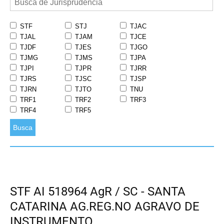
STF
STJ
TJAC
TJAL
TJAM
TJCE
TJDF
TJES
TJGO
TJMG
TJMS
TJPA
TJPI
TJPR
TJRR
TJRS
TJSC
TJSP
TJRN
TJTO
TNU
TRF1
TRF2
TRF3
TRF4
TRF5
Busca
STF AI 518964 AgR / SC - SANTA
CATARINA AG.REG.NO AGRAVO DE
INSTRUMENTO