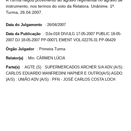
A Turma negou provimento ao agravo regimental no agravo de
instrumento, nos termos do voto da Relatora. Unânime. 1ª.
Turma, 26.04.2007.
Data do Julgamento
:
26/04/2007
Data da Publicação
:
DJe-018 DIVULG 17-05-2007 PUBLIC 18-05-
2007 DJ 18-05-2007 PP-00071 EMENT VOL-02276-31 PP-06429
Órgão Julgador
:
Primeira Turma
Relator(a)
:
Min. CÁRMEN LÚCIA
Parte(s)
:
AGTE.(S) : SUPERMERCADOS ARCHER S/A ADV.(A/S) :
CARLOS EDUARDO MANFREDINI HAPNER E OUTRO(A/S) AGDO.
(A/S) : UNIÃO ADV.(A/S) : PFN - JOSÉ CARLOS COSTA LOCH