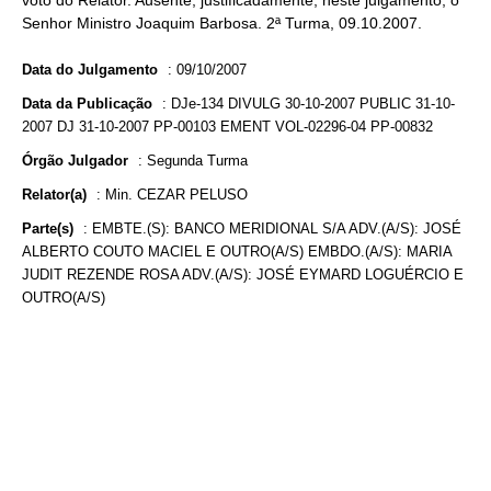
voto do Relator. Ausente, justificadamente, neste julgamento, o
Senhor Ministro Joaquim Barbosa. 2ª Turma, 09.10.2007.
Data do Julgamento
:
09/10/2007
Data da Publicação
:
DJe-134 DIVULG 30-10-2007 PUBLIC 31-10-
2007 DJ 31-10-2007 PP-00103 EMENT VOL-02296-04 PP-00832
Órgão Julgador
:
Segunda Turma
Relator(a)
:
Min. CEZAR PELUSO
Parte(s)
:
EMBTE.(S): BANCO MERIDIONAL S/A ADV.(A/S): JOSÉ
ALBERTO COUTO MACIEL E OUTRO(A/S) EMBDO.(A/S): MARIA
JUDIT REZENDE ROSA ADV.(A/S): JOSÉ EYMARD LOGUÉRCIO E
OUTRO(A/S)