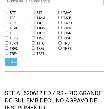
STF
STJ
TJAC
TJAL
TJAM
TJCE
TJDF
TJES
TJGO
TJMG
TJMS
TJPA
TJPI
TJPR
TJRR
TJRS
TJSC
TJSP
TJRN
TJTO
TNU
TRF1
TRF2
TRF3
TRF4
TRF5
Busca
STF AI 520612 ED / RS - RIO GRANDE
DO SUL EMB.DECL.NO AGRAVO DE
INSTRUMENTO