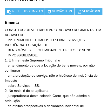
RESULTADO SIMPLES
VERSÃO HTML
VERSÃO PDF
Ementa
CONSTITUCIONAL. TRIBUTÁRIO. AGRAVO REGIMENTAL EM 
AGRAVO DE

   INSTRUMENTO. 1. IMPOSTO SOBRE SERVIÇOS. 
INCIDÊNCIA. LOCAÇÃO DE

   BENS MÓVEIS. ILEGITIMIDADE. 2. EFEITO EX NUNC.

   IMPOSSIBILIDADE.

1. É firme neste Supremo Tribunal o

   entendimento de que a locação de bens móveis, por não 
configurar

   uma prestação de serviço, não é hipótese de incidência do 
Imposto

   sobre Serviços - ISS.

2. No mais, é de se aplicar a

   jurisprudência desta colenda Corte, que não admite a 
atribuição

   de efeitos prospectivos à declaração incidental de
