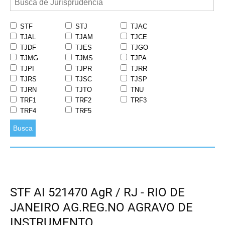
STF
STJ
TJAC
TJAL
TJAM
TJCE
TJDF
TJES
TJGO
TJMG
TJMS
TJPA
TJPI
TJPR
TJRR
TJRS
TJSC
TJSP
TJRN
TJTO
TNU
TRF1
TRF2
TRF3
TRF4
TRF5
Busca
STF AI 521470 AgR / RJ - RIO DE
JANEIRO AG.REG.NO AGRAVO DE
INSTRUMENTO