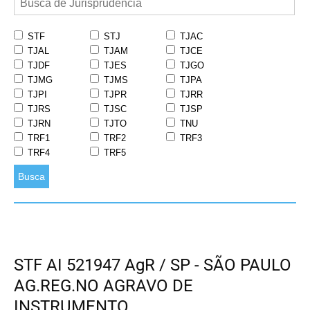
STF
STJ
TJAC
TJAL
TJAM
TJCE
TJDF
TJES
TJGO
TJMG
TJMS
TJPA
TJPI
TJPR
TJRR
TJRS
TJSC
TJSP
TJRN
TJTO
TNU
TRF1
TRF2
TRF3
TRF4
TRF5
Busca
STF AI 521947 AgR / SP - SÃO PAULO
AG.REG.NO AGRAVO DE
INSTRUMENTO