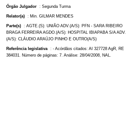
Órgão Julgador
:
Segunda Turma
Relator(a)
:
Min. GILMAR MENDES
Parte(s)
:
AGTE.(S): UNIÃO ADV.(A/S): PFN - SARA RIBEIRO
BRAGA FERREIRA AGDO.(A/S): HOSPITAL IBIAPABA S/A ADV.
(A/S): CLÁUDIO ARAÚJO PINHO E OUTRO(A/S)
Referência legislativa
:
- Acórdãos citados: AI 327728 AgR, RE
384031. Número de páginas: 7. Análise: 28/04/2008, NAL.