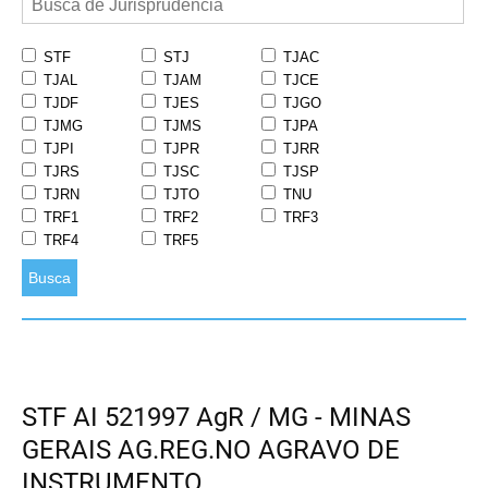
STF
STJ
TJAC
TJAL
TJAM
TJCE
TJDF
TJES
TJGO
TJMG
TJMS
TJPA
TJPI
TJPR
TJRR
TJRS
TJSC
TJSP
TJRN
TJTO
TNU
TRF1
TRF2
TRF3
TRF4
TRF5
Busca
STF AI 521997 AgR / MG - MINAS
GERAIS AG.REG.NO AGRAVO DE
INSTRUMENTO