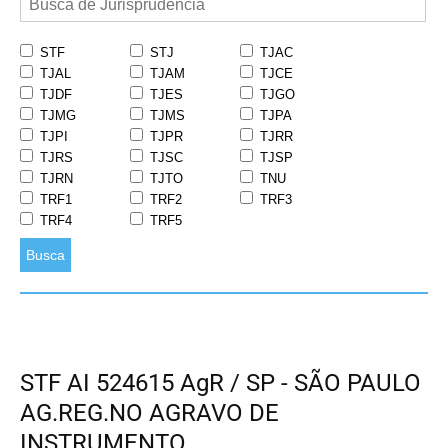
STF
STJ
TJAC
TJAL
TJAM
TJCE
TJDF
TJES
TJGO
TJMG
TJMS
TJPA
TJPI
TJPR
TJRR
TJRS
TJSC
TJSP
TJRN
TJTO
TNU
TRF1
TRF2
TRF3
TRF4
TRF5
Busca
STF AI 524615 AgR / SP - SÃO PAULO
AG.REG.NO AGRAVO DE
INSTRUMENTO