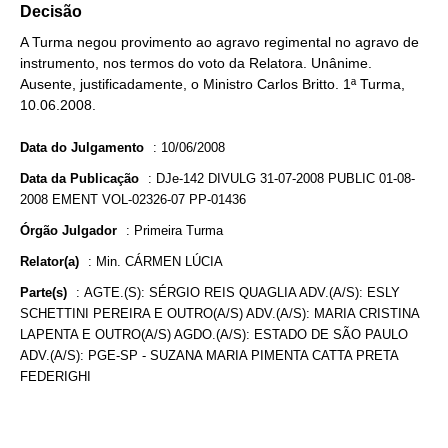
Decisão
A Turma negou provimento ao agravo regimental no agravo de
instrumento, nos termos do voto da Relatora. Unânime.
Ausente, justificadamente, o Ministro Carlos Britto. 1ª Turma,
10.06.2008.
Data do Julgamento
:
10/06/2008
Data da Publicação
:
DJe-142 DIVULG 31-07-2008 PUBLIC 01-08-
2008 EMENT VOL-02326-07 PP-01436
Órgão Julgador
:
Primeira Turma
Relator(a)
:
Min. CÁRMEN LÚCIA
Parte(s)
:
AGTE.(S): SÉRGIO REIS QUAGLIA ADV.(A/S): ESLY
SCHETTINI PEREIRA E OUTRO(A/S) ADV.(A/S): MARIA CRISTINA
LAPENTA E OUTRO(A/S) AGDO.(A/S): ESTADO DE SÃO PAULO
ADV.(A/S): PGE-SP - SUZANA MARIA PIMENTA CATTA PRETA
FEDERIGHI