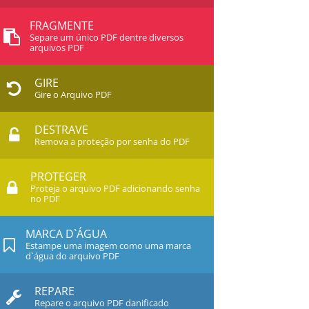
FRAGMENTE
Separe um único PDF dentre diversos
arquivos PDF
GIRE
Gire o Arquivo PDF
DESTRAVE
Remova a proteção por senha do PDF
PROTEGER
Proteja o arquivo PDF adicionando senha
no PDF
MARCA D`ÁGUA
Estampe uma imagem como uma marca
d`água do arquivo PDF
REPARE
Repare o arquivo PDF danificado