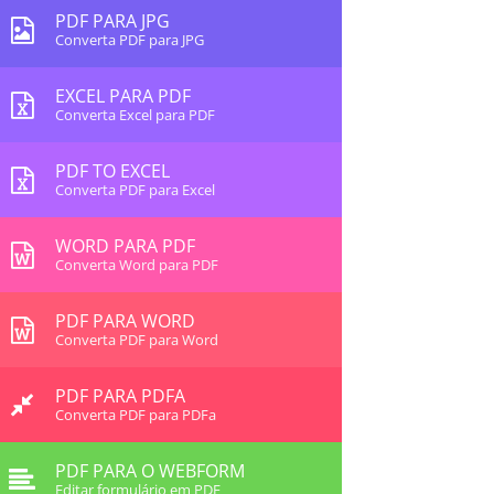
PDF PARA JPG
Converta PDF para JPG
EXCEL PARA PDF
Converta Excel para PDF
PDF TO EXCEL
Converta PDF para Excel
WORD PARA PDF
Converta Word para PDF
PDF PARA WORD
Converta PDF para Word
PDF PARA PDFA
Converta PDF para PDFa
PDF PARA O WEBFORM
Editar formulário em PDF