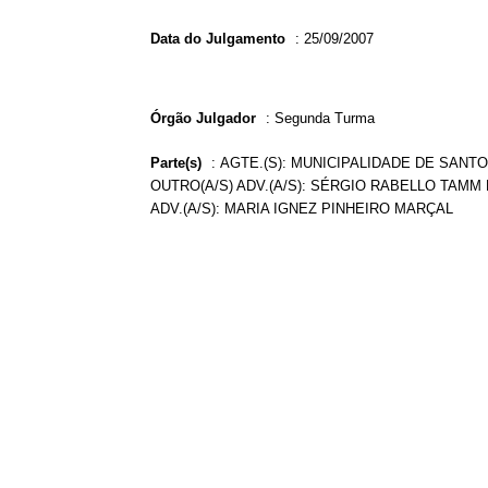
Data do Julgamento
:
25/09/2007
Órgão Julgador
:
Segunda Turma
Parte(s)
:
AGTE.(S): MUNICIPALIDADE DE SANT
OUTRO(A/S) ADV.(A/S): SÉRGIO RABELLO TAMM
ADV.(A/S): MARIA IGNEZ PINHEIRO MARÇAL