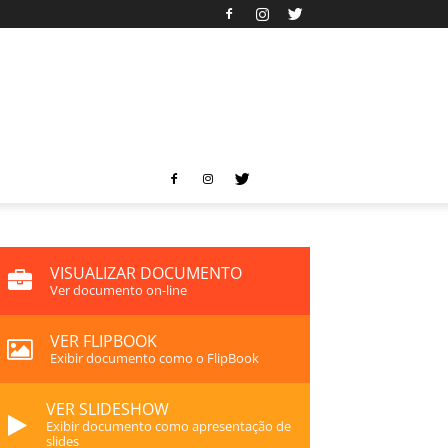
VISUALIZAR DOCUMENTO
Ver documento on-line
VER FLIPBOOK
Exibir documento como o FlipBook
VER SLIDESHOW
Exibir documento como apresentação de
slides