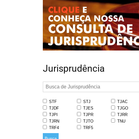
Jurisprudência
STF
STJ
TJAC
TJDF
TJES
TJGO
TJPI
TJPR
TJRR
TJRN
TJTO
TNU
TRF4
TRF5
Busca