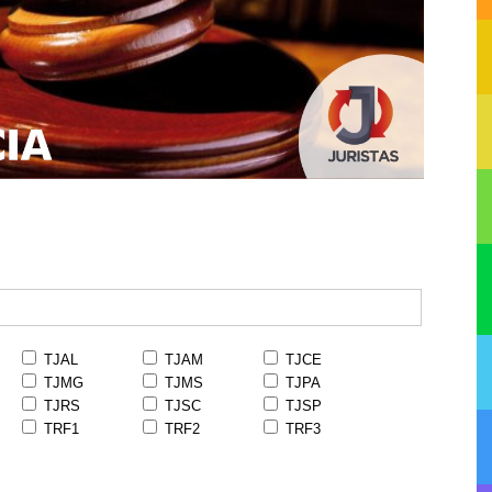
TJAL
TJAM
TJCE
TJMG
TJMS
TJPA
TJRS
TJSC
TJSP
TRF1
TRF2
TRF3