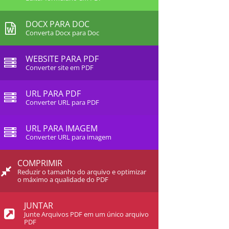
DOCX PARA DOC
Converta Docx para Doc
WEBSITE PARA PDF
Converter site em PDF
URL PARA PDF
Converter URL para PDF
URL PARA IMAGEM
Converter URL para imagem
COMPRIMIR
Reduzir o tamanho do arquivo e optimizar
o máximo a qualidade do PDF
JUNTAR
Junte Arquivos PDF em um único arquivo
PDF