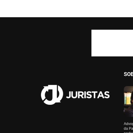
SO
Advog
da Pa