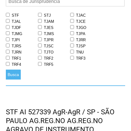
STF
STJ
TJAC
TJAL
TJAM
TJCE
TJDF
TJES
TJGO
TJMG
TJMS
TJPA
TJPI
TJPR
TJRR
TJRS
TJSC
TJSP
TJRN
TJTO
TNU
TRF1
TRF2
TRF3
TRF4
TRF5
Busca
STF AI 527339 AgR-AgR / SP - SÃO
PAULO AG.REG.NO AG.REG.NO
AGRAVO DE INSTRUMENTO