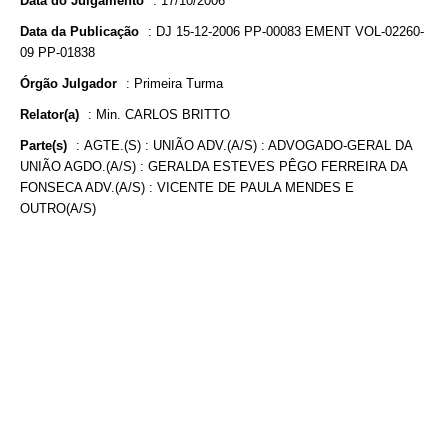
Data do Julgamento
:
17/10/2006
Data da Publicação
:
DJ 15-12-2006 PP-00083 EMENT VOL-02260-
09 PP-01838
Órgão Julgador
:
Primeira Turma
Relator(a)
:
Min. CARLOS BRITTO
Parte(s)
:
AGTE.(S) : UNIÃO ADV.(A/S) : ADVOGADO-GERAL DA
UNIÃO AGDO.(A/S) : GERALDA ESTEVES PÊGO FERREIRA DA
FONSECA ADV.(A/S) : VICENTE DE PAULA MENDES E
OUTRO(A/S)