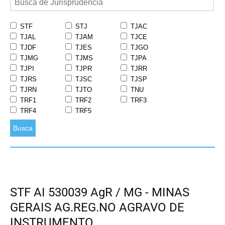
STF
STJ
TJAC
TJAL
TJAM
TJCE
TJDF
TJES
TJGO
TJMG
TJMS
TJPA
TJPI
TJPR
TJRR
TJRS
TJSC
TJSP
TJRN
TJTO
TNU
TRF1
TRF2
TRF3
TRF4
TRF5
Busca
STF AI 530039 AgR / MG - MINAS
GERAIS AG.REG.NO AGRAVO DE
INSTRUMENTO