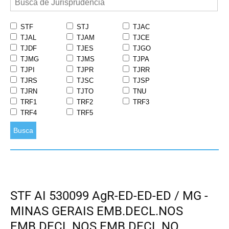
STF
STJ
TJAC
TJAL
TJAM
TJCE
TJDF
TJES
TJGO
TJMG
TJMS
TJPA
TJPI
TJPR
TJRR
TJRS
TJSC
TJSP
TJRN
TJTO
TNU
TRF1
TRF2
TRF3
TRF4
TRF5
Busca
STF AI 530099 AgR-ED-ED-ED / MG -
MINAS GERAIS EMB.DECL.NOS
EMB.DECL.NOS EMB.DECL.NO