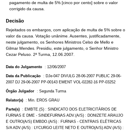
   pagamento de multa de 5% [cinco por cento] sobre o valor

   corrigido da causa.
Decisão
Rejeitados os embargos, com aplicação de multa de 5% sobre o
valor da causa. Votação unânime. Ausentes, justificadamente,
neste julgamento, os Senhores Ministros Celso de Mello e
Gilmar Mendes. Presidiu, este julgamento, o Senhor Ministro
Cezar Peluso. 2ª Turma, 12.06.2007.
Data do Julgamento
:
12/06/2007
Data da Publicação
:
DJe-047 DIVULG 28-06-2007 PUBLIC 29-06-
2007 DJ 29-06-2007 PP-00143 EMENT VOL-02282-16 PP-03252
Órgão Julgador
:
Segunda Turma
Relator(a)
:
Min. EROS GRAU
Parte(s)
:
EMBTE.(S) : SINDICATO DOS ELETRICITÁRIOS DE
FURNAS E DME - SINDEFURNAS ADV.(A/S) : DONIZETE ARAUJO
E OUTRO(A/S) EMBDO.(A/S) : FURNAS - CENTRAIS ELÉTRICAS
S/A ADV.(A/S) : LYCURGO LEITE NETO E OUTRO(A/S) ADV.(A/S) :