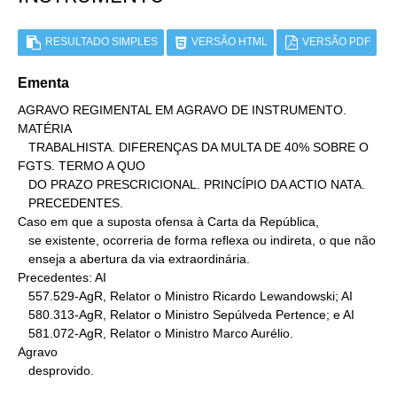
RESULTADO SIMPLES
VERSÃO HTML
VERSÃO PDF
Ementa
AGRAVO REGIMENTAL EM AGRAVO DE INSTRUMENTO. 
MATÉRIA

   TRABALHISTA. DIFERENÇAS DA MULTA DE 40% SOBRE O 
FGTS. TERMO A QUO

   DO PRAZO PRESCRICIONAL. PRINCÍPIO DA ACTIO NATA.

   PRECEDENTES.

Caso em que a suposta ofensa à Carta da República,

   se existente, ocorreria de forma reflexa ou indireta, o que não

   enseja a abertura da via extraordinária.

Precedentes: AI

   557.529-AgR, Relator o Ministro Ricardo Lewandowski; AI

   580.313-AgR, Relator o Ministro Sepúlveda Pertence; e AI

   581.072-AgR, Relator o Ministro Marco Aurélio.

Agravo

   desprovido.