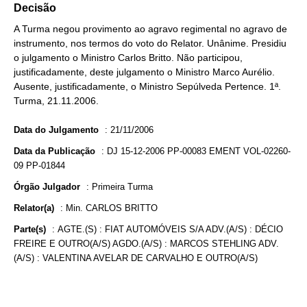
Decisão
A Turma negou provimento ao agravo regimental no agravo de
instrumento, nos termos do voto do Relator. Unânime. Presidiu
o julgamento o Ministro Carlos Britto. Não participou,
justificadamente, deste julgamento o Ministro Marco Aurélio.
Ausente, justificadamente, o Ministro Sepúlveda Pertence. 1ª.
Turma, 21.11.2006.
Data do Julgamento
:
21/11/2006
Data da Publicação
:
DJ 15-12-2006 PP-00083 EMENT VOL-02260-
09 PP-01844
Órgão Julgador
:
Primeira Turma
Relator(a)
:
Min. CARLOS BRITTO
Parte(s)
:
AGTE.(S) : FIAT AUTOMÓVEIS S/A ADV.(A/S) : DÉCIO
FREIRE E OUTRO(A/S) AGDO.(A/S) : MARCOS STEHLING ADV.
(A/S) : VALENTINA AVELAR DE CARVALHO E OUTRO(A/S)