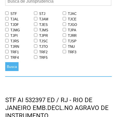
STF
STJ
TJAC
TJAL
TJAM
TJCE
TJDF
TJES
TJGO
TJMG
TJMS
TJPA
TJPI
TJPR
TJRR
TJRS
TJSC
TJSP
TJRN
TJTO
TNU
TRF1
TRF2
TRF3
TRF4
TRF5
Busca
STF AI 532397 ED / RJ - RIO DE
JANEIRO EMB.DECL.NO AGRAVO DE
INSTRUMENTO