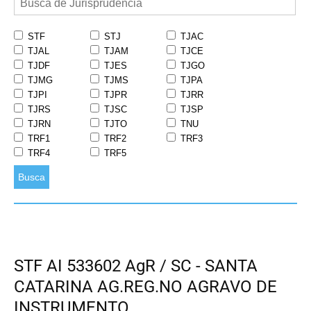
STF
STJ
TJAC
TJAL
TJAM
TJCE
TJDF
TJES
TJGO
TJMG
TJMS
TJPA
TJPI
TJPR
TJRR
TJRS
TJSC
TJSP
TJRN
TJTO
TNU
TRF1
TRF2
TRF3
TRF4
TRF5
Busca
STF AI 533602 AgR / SC - SANTA
CATARINA AG.REG.NO AGRAVO DE
INSTRUMENTO