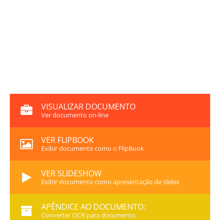
VISUALIZAR DOCUMENTO
Ver documento on-line
VER FLIPBOOK
Exibir documento como o FlipBook
VER SLIDESHOW
Exibir documento como apresentação de slides
APÊNDICE AO DOCUMENTO:
Converter OCR para documento