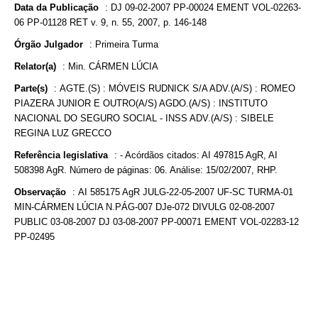
Data da Publicação
:
DJ 09-02-2007 PP-00024 EMENT VOL-02263-
06 PP-01128 RET v. 9, n. 55, 2007, p. 146-148
Órgão Julgador
:
Primeira Turma
Relator(a)
:
Min. CÁRMEN LÚCIA
Parte(s)
:
AGTE.(S) : MÓVEIS RUDNICK S/A ADV.(A/S) : ROMEO
PIAZERA JUNIOR E OUTRO(A/S) AGDO.(A/S) : INSTITUTO
NACIONAL DO SEGURO SOCIAL - INSS ADV.(A/S) : SIBELE
REGINA LUZ GRECCO
Referência legislativa
:
- Acórdãos citados: AI 497815 AgR, AI
508398 AgR. Número de páginas: 06. Análise: 15/02/2007, RHP.
Observação
:
AI 585175 AgR JULG-22-05-2007 UF-SC TURMA-01
MIN-CÁRMEN LÚCIA N.PÁG-007 DJe-072 DIVULG 02-08-2007
PUBLIC 03-08-2007 DJ 03-08-2007 PP-00071 EMENT VOL-02283-12
PP-02495