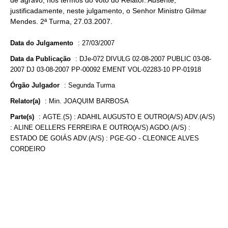
de agravo, nos termos do voto do Relator. Ausente,
justificadamente, neste julgamento, o Senhor Ministro Gilmar
Mendes. 2ª Turma, 27.03.2007.
Data do Julgamento
:
27/03/2007
Data da Publicação
:
DJe-072 DIVULG 02-08-2007 PUBLIC 03-08-
2007 DJ 03-08-2007 PP-00092 EMENT VOL-02283-10 PP-01918
Órgão Julgador
:
Segunda Turma
Relator(a)
:
Min. JOAQUIM BARBOSA
Parte(s)
:
AGTE.(S) : ADAHIL AUGUSTO E OUTRO(A/S) ADV.(A/S)
: ALINE OELLERS FERREIRA E OUTRO(A/S) AGDO.(A/S) :
ESTADO DE GOIÁS ADV.(A/S) : PGE-GO - CLEONICE ALVES
CORDEIRO