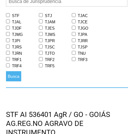
STF
STJ
TJAC
TJAL
TJAM
TJCE
TJDF
TJES
TJGO
TJMG
TJMS
TJPA
TJPI
TJPR
TJRR
TJRS
TJSC
TJSP
TJRN
TJTO
TNU
TRF1
TRF2
TRF3
TRF4
TRF5
Busca
STF AI 536401 AgR / GO - GOIÁS
AG.REG.NO AGRAVO DE
INSTRUMENTO