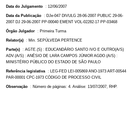
Data do Julgamento
:
12/06/2007
Data da Publicação
:
DJe-047 DIVULG 28-06-2007 PUBLIC 29-06-
2007 DJ 29-06-2007 PP-00040 EMENT VOL-02282-17 PP-03468
Órgão Julgador
:
Primeira Turma
Relator(a)
:
Min. SEPÚLVEDA PERTENCE
Parte(s)
:
AGTE.(S) : EDUCANDÁRIO SANTO IVO E OUTRO(A/S)
ADV.(A/S) : ANÉSIO DE LARA CAMPOS JÚNIOR AGDO.(A/S) :
MINISTÉRIO PÚBLICO DO ESTADO DE SÃO PAULO
Referência legislativa
:
LEG-FED LEI-005869 ANO-1973 ART-00544
PAR-00001 CPC-1973 CÓDIGO DE PROCESSO CIVIL
Observação
:
Número de páginas: 4. Análise: 13/07/2007, RHP.