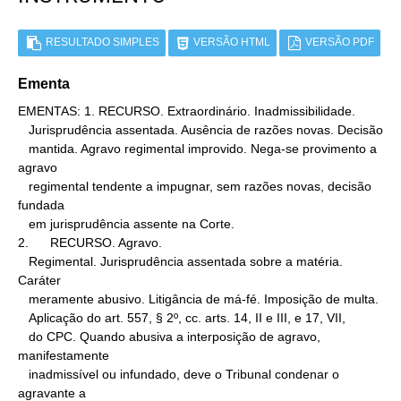
RESULTADO SIMPLES
VERSÃO HTML
VERSÃO PDF
Ementa
EMENTAS: 1. RECURSO. Extraordinário. Inadmissibilidade.

   Jurisprudência assentada. Ausência de razões novas. Decisão

   mantida. Agravo regimental improvido. Nega-se provimento a 
agravo

   regimental tendente a impugnar, sem razões novas, decisão 
fundada

   em jurisprudência assente na Corte.

2.      RECURSO. Agravo.

   Regimental. Jurisprudência assentada sobre a matéria. 
Caráter

   meramente abusivo. Litigância de má-fé. Imposição de multa.

   Aplicação do art. 557, § 2º, cc. arts. 14, II e III, e 17, VII,

   do CPC. Quando abusiva a interposição de agravo, 
manifestamente

   inadmissível ou infundado, deve o Tribunal condenar o 
agravante a
