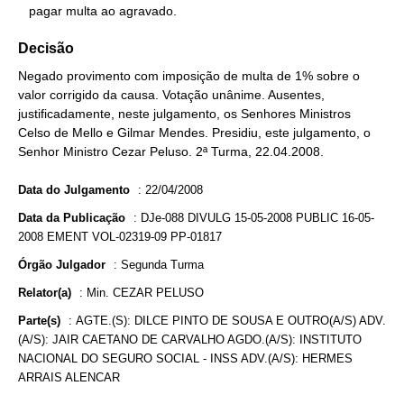
   pagar multa ao agravado.
Decisão
Negado provimento com imposição de multa de 1% sobre o
valor corrigido da causa. Votação unânime. Ausentes,
justificadamente, neste julgamento, os Senhores Ministros
Celso de Mello e Gilmar Mendes. Presidiu, este julgamento, o
Senhor Ministro Cezar Peluso. 2ª Turma, 22.04.2008.
Data do Julgamento
:
22/04/2008
Data da Publicação
:
DJe-088 DIVULG 15-05-2008 PUBLIC 16-05-
2008 EMENT VOL-02319-09 PP-01817
Órgão Julgador
:
Segunda Turma
Relator(a)
:
Min. CEZAR PELUSO
Parte(s)
:
AGTE.(S): DILCE PINTO DE SOUSA E OUTRO(A/S) ADV.
(A/S): JAIR CAETANO DE CARVALHO AGDO.(A/S): INSTITUTO
NACIONAL DO SEGURO SOCIAL - INSS ADV.(A/S): HERMES
ARRAIS ALENCAR