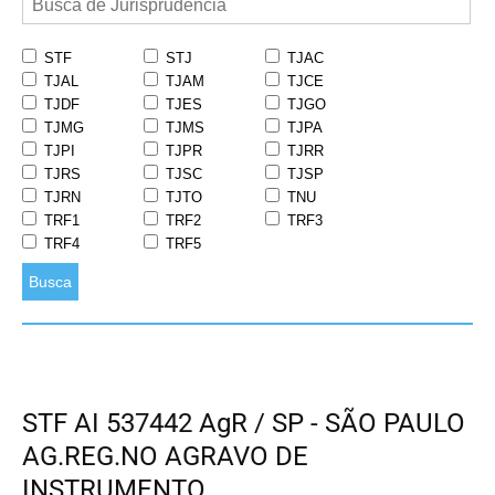
STF
STJ
TJAC
TJAL
TJAM
TJCE
TJDF
TJES
TJGO
TJMG
TJMS
TJPA
TJPI
TJPR
TJRR
TJRS
TJSC
TJSP
TJRN
TJTO
TNU
TRF1
TRF2
TRF3
TRF4
TRF5
Busca
STF AI 537442 AgR / SP - SÃO PAULO
AG.REG.NO AGRAVO DE
INSTRUMENTO