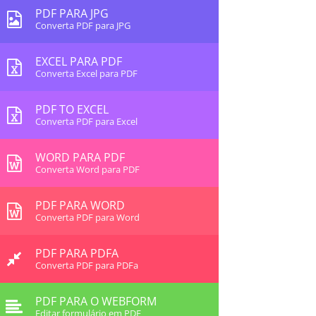
PDF PARA JPG
Converta PDF para JPG
EXCEL PARA PDF
Converta Excel para PDF
PDF TO EXCEL
Converta PDF para Excel
WORD PARA PDF
Converta Word para PDF
PDF PARA WORD
Converta PDF para Word
PDF PARA PDFA
Converta PDF para PDFa
PDF PARA O WEBFORM
Editar formulário em PDF