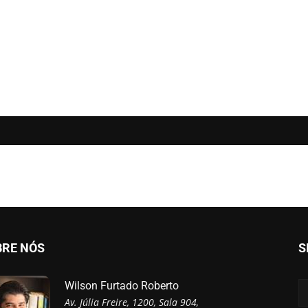
BRE NÓS
S
Wilson Furtado Roberto
Av. Júlia Freire, 1200, Sala 904,