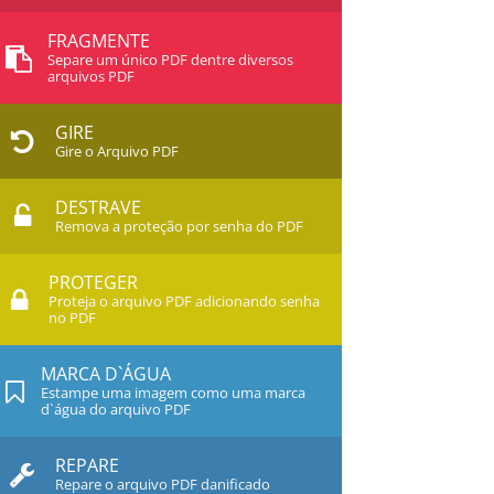
FRAGMENTE
Separe um único PDF dentre diversos
arquivos PDF
GIRE
Gire o Arquivo PDF
DESTRAVE
Remova a proteção por senha do PDF
PROTEGER
Proteja o arquivo PDF adicionando senha
no PDF
MARCA D`ÁGUA
Estampe uma imagem como uma marca
d`água do arquivo PDF
REPARE
Repare o arquivo PDF danificado