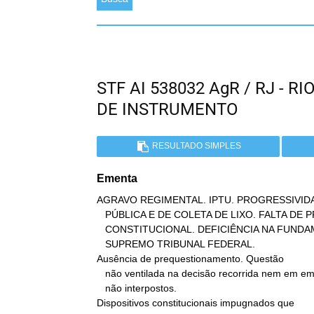
STF AI 538032 AgR / RJ - 
DE INSTRUMENTO
RESULTADO SIMPLES
Ementa
AGRAVO REGIMENTAL. IPTU. PROGRESSIVIDA
   PÚBLICA E DE COLETA DE LIXO. FALTA DE PREQUESTIONAMENTO DE TEMA

   CONSTITUCIONAL. DEFICIÊNCIA NA FUNDAMENTAÇÃO. SÚMULA 284 DO

   SUPREMO TRIBUNAL FEDERAL.

Ausência de prequestionamento. Questão

   não ventilada na decisão recorrida nem em embargos de declaração,

   não interpostos.

Dispositivos constitucionais impugnados que
