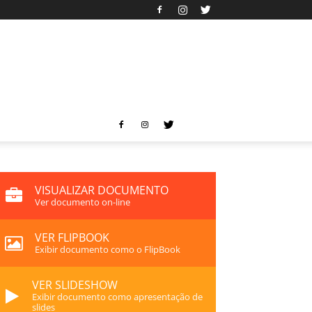
VISUALIZAR DOCUMENTO
Ver documento on-line
VER FLIPBOOK
Exibir documento como o FlipBook
VER SLIDESHOW
Exibir documento como apresentação de
slides