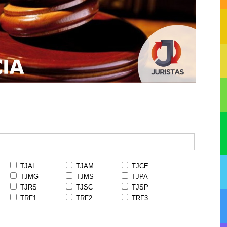
TJAL
TJAM
TJCE
TJMG
TJMS
TJPA
TJRS
TJSC
TJSP
TRF1
TRF2
TRF3