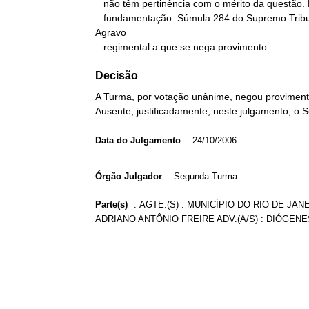
   não têm pertinência com o mérito da questão. Deficiência na

   fundamentação. Súmula 284 do Supremo Tribunal Federal.

Agravo

   regimental a que se nega provimento.
Decisão
A Turma, por votação unânime, negou provimento
Ausente, justificadamente, neste julgamento, o 
Data do Julgamento
:
24/10/2006
Órgão Julgador
:
Segunda Turma
Parte(s)
:
AGTE.(S) : MUNICÍPIO DO RIO DE JANE
ADRIANO ANTÔNIO FREIRE ADV.(A/S) : DIÓGEN