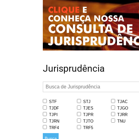
Jurisprudência
STF
STJ
TJAC
TJDF
TJES
TJGO
TJPI
TJPR
TJRR
TJRN
TJTO
TNU
TRF4
TRF5
Busca