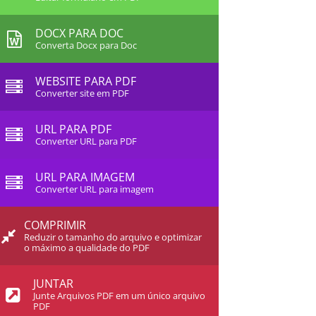
DOCX PARA DOC
Converta Docx para Doc
WEBSITE PARA PDF
Converter site em PDF
URL PARA PDF
Converter URL para PDF
URL PARA IMAGEM
Converter URL para imagem
COMPRIMIR
Reduzir o tamanho do arquivo e optimizar
o máximo a qualidade do PDF
JUNTAR
Junte Arquivos PDF em um único arquivo
PDF