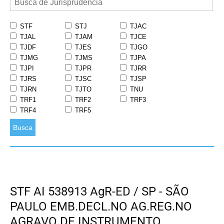
STF
STJ
TJAC
TJAL
TJAM
TJCE
TJDF
TJES
TJGO
TJMG
TJMS
TJPA
TJPI
TJPR
TJRR
TJRS
TJSC
TJSP
TJRN
TJTO
TNU
TRF1
TRF2
TRF3
TRF4
TRF5
Busca
STF AI 538913 AgR-ED / SP - SÃO
PAULO EMB.DECL.NO AG.REG.NO
AGRAVO DE INSTRUMENTO