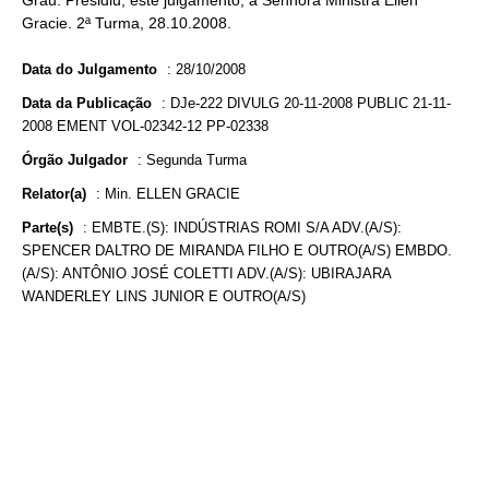
Grau. Presidiu, este julgamento, a Senhora Ministra Ellen
Gracie. 2ª Turma, 28.10.2008.
Data do Julgamento
:
28/10/2008
Data da Publicação
:
DJe-222 DIVULG 20-11-2008 PUBLIC 21-11-
2008 EMENT VOL-02342-12 PP-02338
Órgão Julgador
:
Segunda Turma
Relator(a)
:
Min. ELLEN GRACIE
Parte(s)
:
EMBTE.(S): INDÚSTRIAS ROMI S/A ADV.(A/S):
SPENCER DALTRO DE MIRANDA FILHO E OUTRO(A/S) EMBDO.
(A/S): ANTÔNIO JOSÉ COLETTI ADV.(A/S): UBIRAJARA
WANDERLEY LINS JUNIOR E OUTRO(A/S)