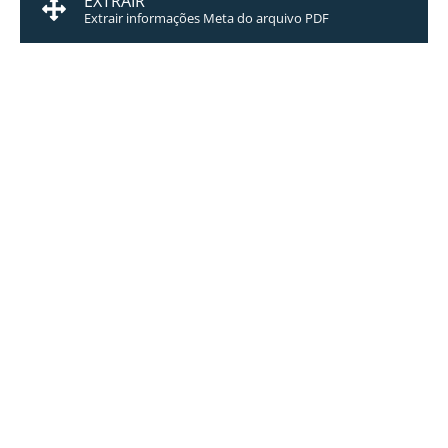
EXTRAIR
Extrair informações Meta do arquivo PDF