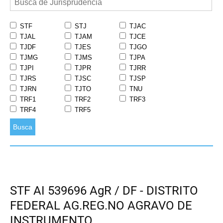
STF
STJ
TJAC
TJAL
TJAM
TJCE
TJDF
TJES
TJGO
TJMG
TJMS
TJPA
TJPI
TJPR
TJRR
TJRS
TJSC
TJSP
TJRN
TJTO
TNU
TRF1
TRF2
TRF3
TRF4
TRF5
Busca
STF AI 539696 AgR / DF - DISTRITO
FEDERAL AG.REG.NO AGRAVO DE
INSTRUMENTO