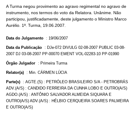
A Turma negou provimento ao agravo regimental no agravo de
instrumento, nos termos do voto da Relatora. Unânime. Não
participou, justificadamente, deste julgamento o Ministro Marco
Aurélio. 1ª. Turma, 19.06.2007.
Data do Julgamento
:
19/06/2007
Data da Publicação
:
DJe-072 DIVULG 02-08-2007 PUBLIC 03-08-
2007 DJ 03-08-2007 PP-00070 EMENT VOL-02283-10 PP-01990
Órgão Julgador
:
Primeira Turma
Relator(a)
:
Min. CÁRMEN LÚCIA
Parte(s)
:
AGTE.(S) : PETRÓLEO BRASILEIRO S/A - PETROBRÁS
ADV.(A/S) : CANDIDO FERREIRA DA CUNHA LOBO E OUTRO(A/S)
AGDO.(A/S) : ANTÔNIO SALVADOR ALMEIDA SIQUARA E
OUTRO(A/S) ADV.(A/S) : HÉLBIO CERQUEIRA SOARES PALMEIRA
E OUTRO(A/S)