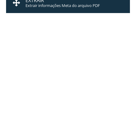
EXTRAIR
Extrair informações Meta do arquivo PDF