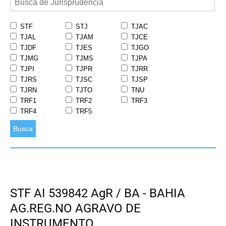
STF
STJ
TJAC
TJAL
TJAM
TJCE
TJDF
TJES
TJGO
TJMG
TJMS
TJPA
TJPI
TJPR
TJRR
TJRS
TJSC
TJSP
TJRN
TJTO
TNU
TRF1
TRF2
TRF3
TRF4
TRF5
Busca
STF AI 539842 AgR / BA - BAHIA
AG.REG.NO AGRAVO DE
INSTRUMENTO