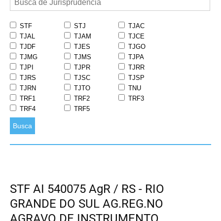
STF
STJ
TJAC
TJAL
TJAM
TJCE
TJDF
TJES
TJGO
TJMG
TJMS
TJPA
TJPI
TJPR
TJRR
TJRS
TJSC
TJSP
TJRN
TJTO
TNU
TRF1
TRF2
TRF3
TRF4
TRF5
Busca
STF AI 540075 AgR / RS - RIO
GRANDE DO SUL AG.REG.NO
AGRAVO DE INSTRUMENTO