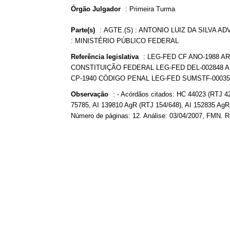
Órgão Julgador
:
Primeira Turma
Parte(s)
:
AGTE.(S) : ANTONIO LUIZ DA SILVA AD
: MINISTÉRIO PÚBLICO FEDERAL
Referência legislativa
:
LEG-FED CF ANO-1988 ART
CONSTITUIÇÃO FEDERAL LEG-FED DEL-002848 ANO
CP-1940 CÓDIGO PENAL LEG-FED SUMSTF-0003
Observação
:
- Acórdãos citados: HC 44023 (RTJ 4
75785, AI 139810 AgR (RTJ 154/648), AI 152835 AgR
Número de páginas: 12. Análise: 03/04/2007, FMN. R