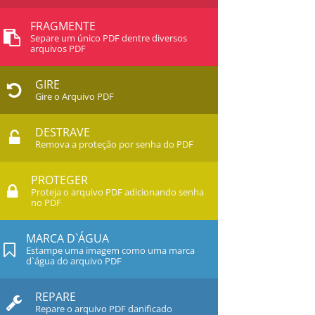
FRAGMENTE
Separe um único PDF dentre diversos
arquivos PDF
GIRE
Gire o Arquivo PDF
DESTRAVE
Remova a proteção por senha do PDF
PROTEGER
Proteja o arquivo PDF adicionando senha
no PDF
MARCA D`ÁGUA
Estampe uma imagem como uma marca
d`água do arquivo PDF
REPARE
Repare o arquivo PDF danificado