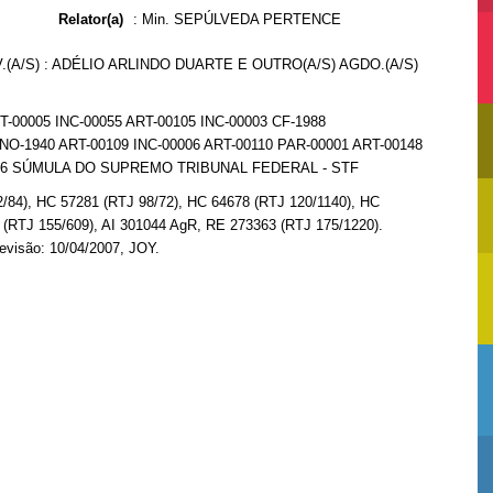
Relator(a)
:
Min. SEPÚLVEDA PERTENCE
V.(A/S) : ADÉLIO ARLINDO DUARTE E OUTRO(A/S) AGDO.(A/S)
-00005 INC-00055 ART-00105 INC-00003 CF-1988
-1940 ART-00109 INC-00006 ART-00110 PAR-00001 ART-00148
56 SÚMULA DO SUPREMO TRIBUNAL FEDERAL - STF
2/84), HC 57281 (RTJ 98/72), HC 64678 (RTJ 120/1140), HC
 (RTJ 155/609), AI 301044 AgR, RE 273363 (RTJ 175/1220).
evisão: 10/04/2007, JOY.