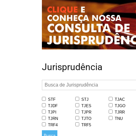
Jurisprudência
STF
STJ
TJAC
TJDF
TJES
TJGO
TJPI
TJPR
TJRR
TJRN
TJTO
TNU
TRF4
TRF5
Busca