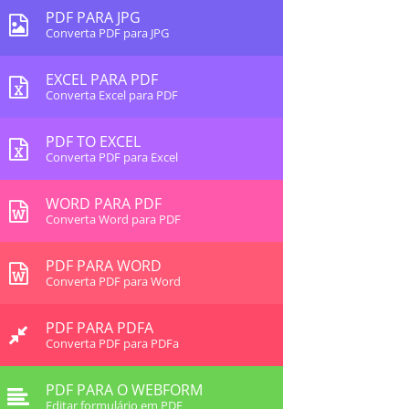
PDF PARA JPG
Converta PDF para JPG
EXCEL PARA PDF
Converta Excel para PDF
PDF TO EXCEL
Converta PDF para Excel
WORD PARA PDF
Converta Word para PDF
PDF PARA WORD
Converta PDF para Word
PDF PARA PDFA
Converta PDF para PDFa
PDF PARA O WEBFORM
Editar formulário em PDF