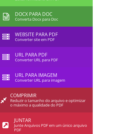
DOCX PARA DOC
Converta Docx para Doc
WEBSITE PARA PDF
Converter site em PDF
URL PARA PDF
Converter URL para PDF
URL PARA IMAGEM
Converter URL para imagem
COMPRIMIR
Reduzir o tamanho do arquivo e optimizar
o máximo a qualidade do PDF
JUNTAR
Junte Arquivos PDF em um único arquivo
PDF