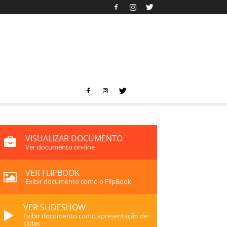
VISUALIZAR DOCUMENTO
Ver documento on-line
VER FLIPBOOK
Exibir documento como o FlipBook
VER SLIDESHOW
Exibir documento como apresentação de
slides