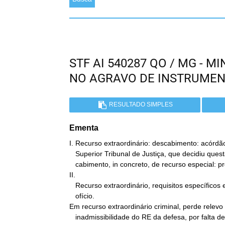
STF AI 540287 QO / MG - 
NO AGRAVO DE INSTRUME
RESULTADO SIMPLES
Ementa
I. Recurso extraordinário: descabimento: acórdão
   Superior Tribunal de Justiça, que decidiu questão relativa ao

   cabimento, in concreto, de recurso especial: precedentes.

II.

   Recurso extraordinário, requisitos específicos e habeas corpus de

   ofício.

Em recurso extraordinário criminal, perde relevo 
   inadmissibilidade do RE da defesa, por falta de prequestionamento
