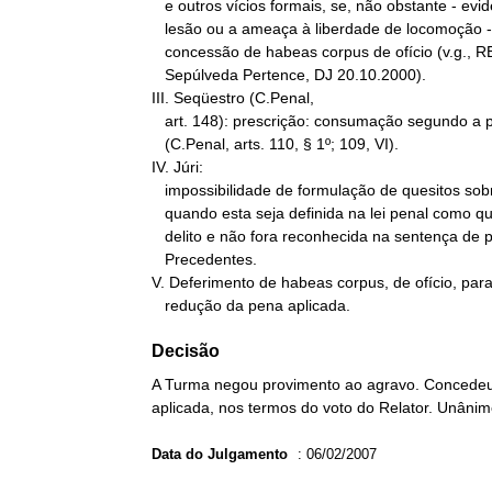
   e outros vícios formais, se, não obstante - evidenciando-se a

   lesão ou a ameaça à liberdade de locomoção - seja possível a

   concessão de habeas corpus de ofício (v.g., RE 273.363, 1ª T.,

   Sepúlveda Pertence, DJ 20.10.2000).

III. Seqüestro (C.Penal,

   art. 148): prescrição: consumação segundo a pena concretizada

   (C.Penal, arts. 110, § 1º; 109, VI).

IV. Júri:

   impossibilidade de formulação de quesitos sobre agravante simples,

   quando esta seja definida na lei penal como qualificativa do

   delito e não fora reconhecida na sentença de pronúncia.

   Precedentes.

V. Deferimento de habeas corpus, de ofício, para
   redução da pena aplicada.
Decisão
A Turma negou provimento ao agravo. Concedeu, 
aplicada, nos termos do voto do Relator. Unânim
Data do Julgamento
:
06/02/2007