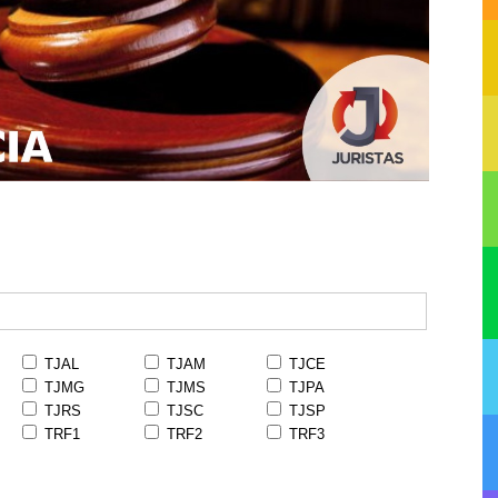
TJAL
TJAM
TJCE
TJMG
TJMS
TJPA
TJRS
TJSC
TJSP
TRF1
TRF2
TRF3