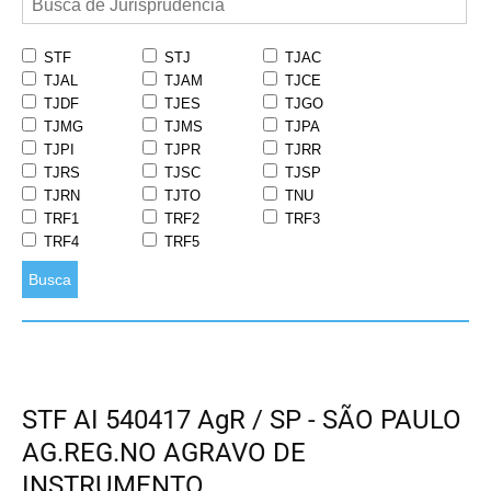
STF
STJ
TJAC
TJAL
TJAM
TJCE
TJDF
TJES
TJGO
TJMG
TJMS
TJPA
TJPI
TJPR
TJRR
TJRS
TJSC
TJSP
TJRN
TJTO
TNU
TRF1
TRF2
TRF3
TRF4
TRF5
Busca
STF AI 540417 AgR / SP - SÃO PAULO
AG.REG.NO AGRAVO DE
INSTRUMENTO