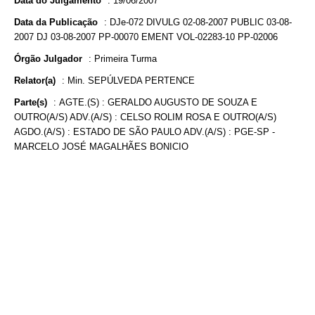
Data do Julgamento
:
19/06/2007
Data da Publicação
:
DJe-072 DIVULG 02-08-2007 PUBLIC 03-08-
2007 DJ 03-08-2007 PP-00070 EMENT VOL-02283-10 PP-02006
Órgão Julgador
:
Primeira Turma
Relator(a)
:
Min. SEPÚLVEDA PERTENCE
Parte(s)
:
AGTE.(S) : GERALDO AUGUSTO DE SOUZA E
OUTRO(A/S) ADV.(A/S) : CELSO ROLIM ROSA E OUTRO(A/S)
AGDO.(A/S) : ESTADO DE SÃO PAULO ADV.(A/S) : PGE-SP -
MARCELO JOSÉ MAGALHÃES BONICIO