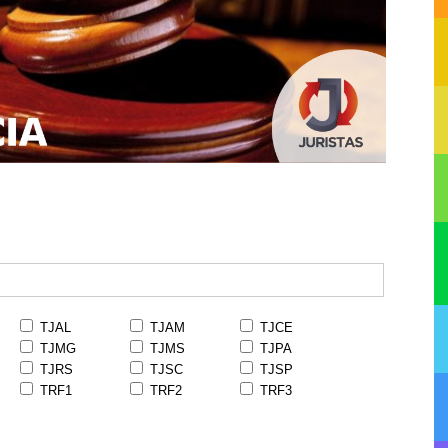
TJAL
TJAM
TJCE
TJMG
TJMS
TJPA
TJRS
TJSC
TJSP
TRF1
TRF2
TRF3