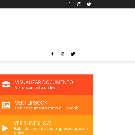
VISUALIZAR DOCUMENTO
Ver documento on-line
VER FLIPBOOK
Exibir documento como o FlipBook
VER SLIDESHOW
Exibir documento como apresentação de
slides