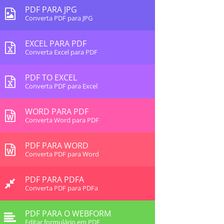
PDF PARA JPG
Converta PDF para JPG
EXCEL PARA PDF
Converta Excel para PDF
PDF TO EXCEL
Converta PDF para Excel
WORD PARA PDF
Converta Word para PDF
PDF PARA WORD
Converta PDF para Word
PDF PARA PDFA
Converta PDF para PDFa
PDF PARA O WEBFORM
Editar formulário em PDF