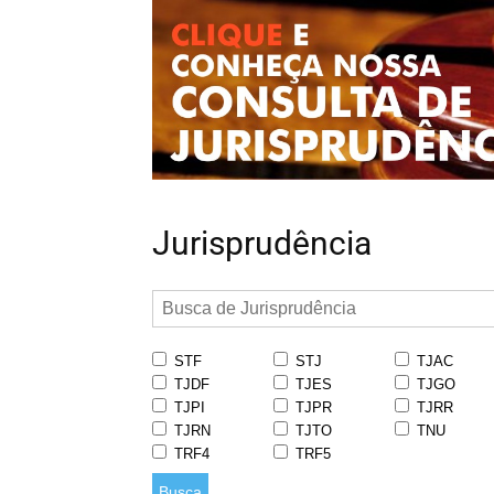
Jurisprudência
STF
STJ
TJAC
TJDF
TJES
TJGO
TJPI
TJPR
TJRR
TJRN
TJTO
TNU
TRF4
TRF5
Busca