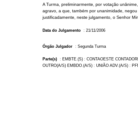
A Turma, preliminarmente, por votação unânim
agravo, a que, também por unanimidade, negou p
justificadamente, neste julgamento, o Senhor Mi
Data do Julgamento
:
21/11/2006
Órgão Julgador
:
Segunda Turma
Parte(s)
:
EMBTE.(S) : CONTAOESTE CONTADORE
OUTRO(A/S) EMBDO.(A/S) : UNIÃO ADV.(A/S) : 