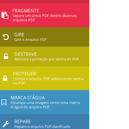
FRAGMENTE
Separe um único PDF dentre diversos
arquivos PDF
GIRE
Gire o Arquivo PDF
DESTRAVE
Remova a proteção por senha do PDF
PROTEGER
Proteja o arquivo PDF adicionando senha
no PDF
MARCA D`ÁGUA
Estampe uma imagem como uma marca
d`água do arquivo PDF
REPARE
Repare o arquivo PDF danificado