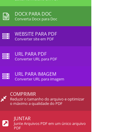
DOCX PARA DOC
Converta Docx para Doc
WEBSITE PARA PDF
Converter site em PDF
URL PARA PDF
Converter URL para PDF
URL PARA IMAGEM
Converter URL para imagem
COMPRIMIR
Reduzir o tamanho do arquivo e optimizar
o máximo a qualidade do PDF
JUNTAR
Junte Arquivos PDF em um único arquivo
PDF