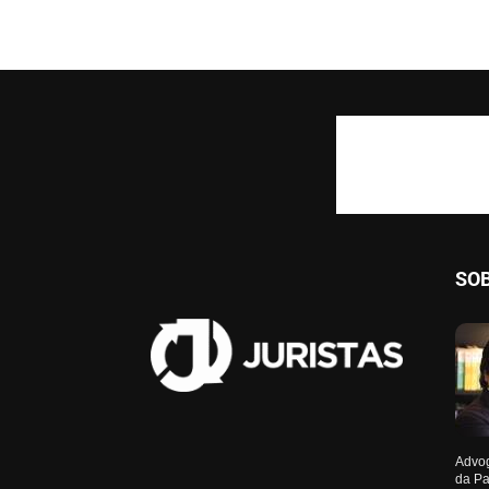
SO
Advog
da Pa