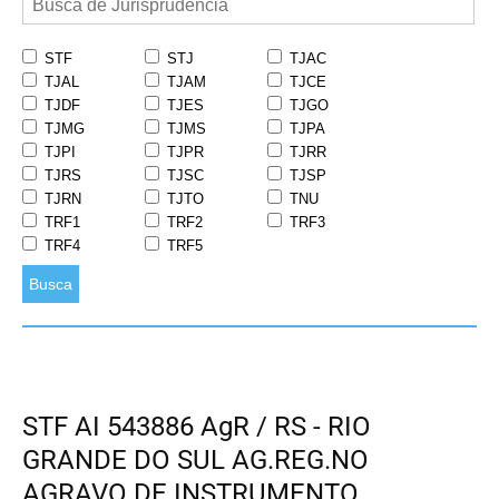
STF
STJ
TJAC
TJAL
TJAM
TJCE
TJDF
TJES
TJGO
TJMG
TJMS
TJPA
TJPI
TJPR
TJRR
TJRS
TJSC
TJSP
TJRN
TJTO
TNU
TRF1
TRF2
TRF3
TRF4
TRF5
Busca
STF AI 543886 AgR / RS - RIO
GRANDE DO SUL AG.REG.NO
AGRAVO DE INSTRUMENTO