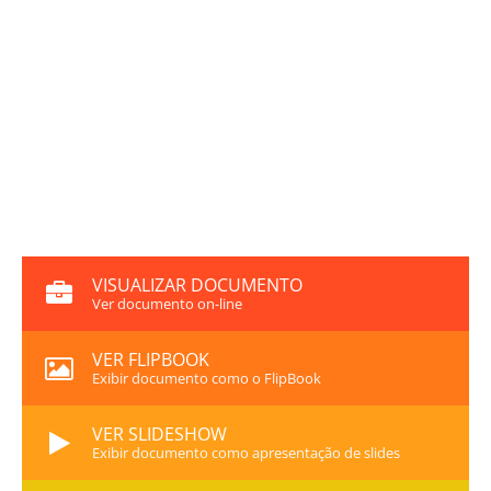
VISUALIZAR DOCUMENTO
Ver documento on-line
VER FLIPBOOK
Exibir documento como o FlipBook
VER SLIDESHOW
Exibir documento como apresentação de slides