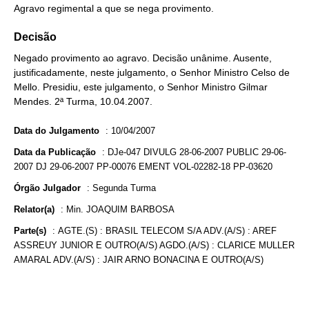
Agravo regimental a que se nega provimento.
Decisão
Negado provimento ao agravo. Decisão unânime. Ausente,
justificadamente, neste julgamento, o Senhor Ministro Celso de
Mello. Presidiu, este julgamento, o Senhor Ministro Gilmar
Mendes. 2ª Turma, 10.04.2007.
Data do Julgamento
:
10/04/2007
Data da Publicação
:
DJe-047 DIVULG 28-06-2007 PUBLIC 29-06-
2007 DJ 29-06-2007 PP-00076 EMENT VOL-02282-18 PP-03620
Órgão Julgador
:
Segunda Turma
Relator(a)
:
Min. JOAQUIM BARBOSA
Parte(s)
:
AGTE.(S) : BRASIL TELECOM S/A ADV.(A/S) : AREF
ASSREUY JUNIOR E OUTRO(A/S) AGDO.(A/S) : CLARICE MULLER
AMARAL ADV.(A/S) : JAIR ARNO BONACINA E OUTRO(A/S)