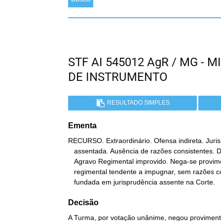
STF AI 545012 AgR / MG -
DE INSTRUMENTO
RESULTADO SIMPLES
Ementa
RECURSO. Extraordinário. Ofensa indireta. Juris
   assentada. Ausência de razões consistentes. Decisão mantida.

   Agravo Regimental improvido. Nega-se provimento a agravo

   regimental tendente a impugnar, sem razões consistentes, decisão

   fundada em jurisprudência assente na Corte.
Decisão
A Turma, por votação unânime, negou provimento