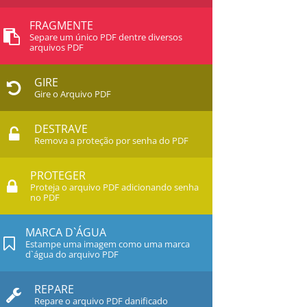
FRAGMENTE
Separe um único PDF dentre diversos
arquivos PDF
GIRE
Gire o Arquivo PDF
DESTRAVE
Remova a proteção por senha do PDF
PROTEGER
Proteja o arquivo PDF adicionando senha
no PDF
MARCA D`ÁGUA
Estampe uma imagem como uma marca
d`água do arquivo PDF
REPARE
Repare o arquivo PDF danificado