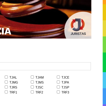
TJAL
TJAM
TJCE
TJMG
TJMS
TJPA
TJRS
TJSC
TJSP
TRF1
TRF2
TRF3