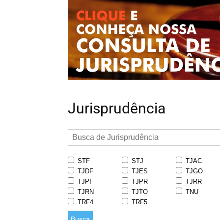
Jurisprudência
STF
STJ
TJAC
TJDF
TJES
TJGO
TJPI
TJPR
TJRR
TJRN
TJTO
TNU
TRF4
TRF5
Busca