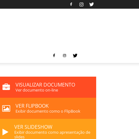
VISUALIZAR DOCUMENTO
Ver documento on-line
VER FLIPBOOK
Exibir documento como o FlipBook
VER SLIDESHOW
Exibir documento como apresentação de
slides