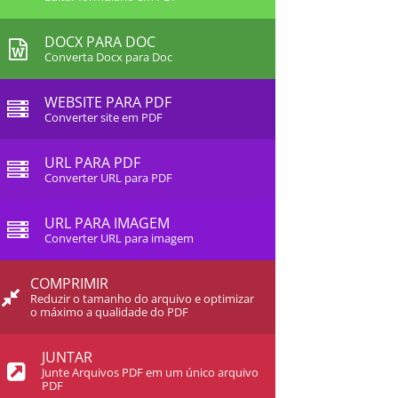
DOCX PARA DOC
Converta Docx para Doc
WEBSITE PARA PDF
Converter site em PDF
URL PARA PDF
Converter URL para PDF
URL PARA IMAGEM
Converter URL para imagem
COMPRIMIR
Reduzir o tamanho do arquivo e optimizar
o máximo a qualidade do PDF
JUNTAR
Junte Arquivos PDF em um único arquivo
PDF