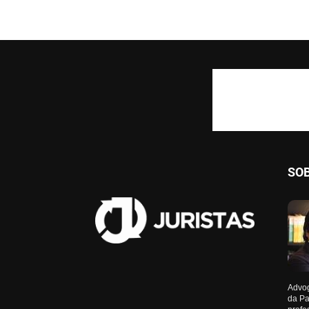
SO
Advog
da Pa