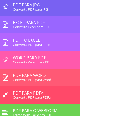
PDF PARA JPG
Converta PDF para JPG
EXCEL PARA PDF
Converta Excel para PDF
PDF TO EXCEL
Converta PDF para Excel
WORD PARA PDF
Converta Word para PDF
PDF PARA WORD
Converta PDF para Word
PDF PARA PDFA
Converta PDF para PDFa
PDF PARA O WEBFORM
Editar formulário em PDF