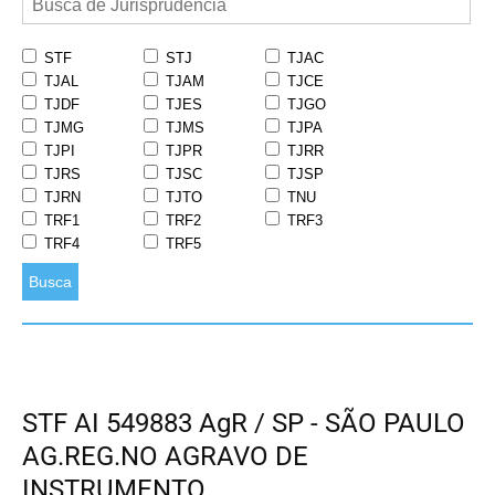
STF
STJ
TJAC
TJAL
TJAM
TJCE
TJDF
TJES
TJGO
TJMG
TJMS
TJPA
TJPI
TJPR
TJRR
TJRS
TJSC
TJSP
TJRN
TJTO
TNU
TRF1
TRF2
TRF3
TRF4
TRF5
Busca
STF AI 549883 AgR / SP - SÃO PAULO
AG.REG.NO AGRAVO DE
INSTRUMENTO