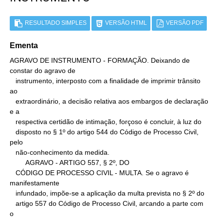
RESULTADO SIMPLES
VERSÃO HTML
VERSÃO PDF
Ementa
AGRAVO DE INSTRUMENTO - FORMAÇÃO. Deixando de 
constar do agravo de

   instrumento, interposto com a finalidade de imprimir trânsito 
ao

   extraordinário, a decisão relativa aos embargos de declaração 
e a

   respectiva certidão de intimação, forçoso é concluir, à luz do

   disposto no § 1º do artigo 544 do Código de Processo Civil, 
pelo

   não-conhecimento da medida.

        AGRAVO - ARTIGO 557, § 2º, DO

   CÓDIGO DE PROCESSO CIVIL - MULTA. Se o agravo é 
manifestamente

   infundado, impõe-se a aplicação da multa prevista no § 2º do

   artigo 557 do Código de Processo Civil, arcando a parte com 
o
