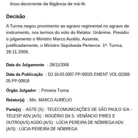
   ônus decorrente da litigância de má-fé.
Decisão
A Turma negou provimento ao agravo regimental no agravo de
instrumento, nos termos do voto do Relator. Unânime. Presidiu
o julgamento o Ministro Marco Aurélio. Ausente,
justificadamente, o Ministro Sepúlveda Pertence. 1ª. Turma,
28.11.2006.
Data do Julgamento
:
28/11/2006
Data da Publicação
:
DJ 16-03-2007 PP-00025 EMENT VOL-02268-
05 PP-00818
Órgão Julgador
:
Primeira Turma
Relator(a)
:
Min. MARCO AURÉLIO
Parte(s)
:
AGTE.(S) : TELECOMUNICAÇÕES DE SÃO PAULO S/A -
TELESP ADV.(A/S) : ROGÉRIO DA S. VENÂNCIO PIRES E
OUTRO(A/S) AGDO.(A/S) : LÚCIA PEREIRA DE NÓBREGA ADV.
(A/S) : LÚCIA PEREIRA DE NÓBREGA