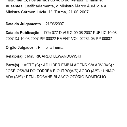
instrumento, nos termos do voto do Relator. Unânime.
Ausentes, justificadamente, o Ministro Marco Aurélio e a
Ministra Cármen Lúcia. 1ª. Turma, 21.06.2007.
Data do Julgamento
:
21/06/2007
Data da Publicação
:
DJe-077 DIVULG 09-08-2007 PUBLIC 10-08-
2007 DJ 10-08-2007 PP-00022 EMENT VOL-02284-05 PP-00837
Órgão Julgador
:
Primeira Turma
Relator(a)
:
Min. RICARDO LEWANDOWSKI
Parte(s)
:
AGTE.(S) : AD LÍDER EMBALAGENS S/A ADV.(A/S) :
JOSÉ OSWALDO CORRÊA E OUTRO(A/S) AGDO.(A/S) : UNIÃO
ADV.(A/S) : PFN - ROSANE BLANCO OZÓRIO BOMFIGLIO