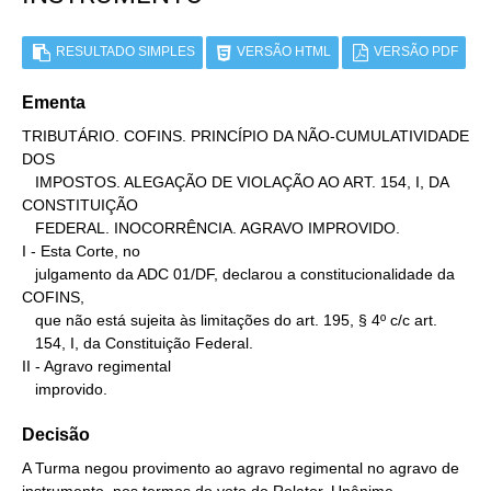
RESULTADO SIMPLES
VERSÃO HTML
VERSÃO PDF
Ementa
TRIBUTÁRIO. COFINS. PRINCÍPIO DA NÃO-CUMULATIVIDADE 
DOS

   IMPOSTOS. ALEGAÇÃO DE VIOLAÇÃO AO ART. 154, I, DA 
CONSTITUIÇÃO

   FEDERAL. INOCORRÊNCIA. AGRAVO IMPROVIDO.

I - Esta Corte, no

   julgamento da ADC 01/DF, declarou a constitucionalidade da 
COFINS,

   que não está sujeita às limitações do art. 195, § 4º c/c art.

   154, I, da Constituição Federal.

II - Agravo regimental

   improvido.
Decisão
A Turma negou provimento ao agravo regimental no agravo de