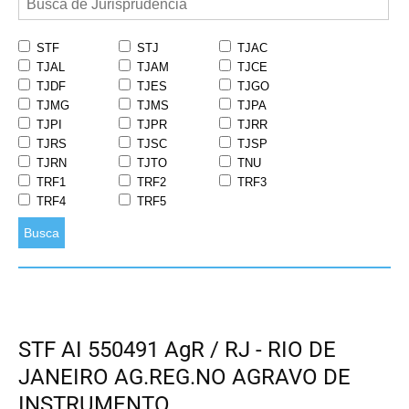
STF
STJ
TJAC
TJAL
TJAM
TJCE
TJDF
TJES
TJGO
TJMG
TJMS
TJPA
TJPI
TJPR
TJRR
TJRS
TJSC
TJSP
TJRN
TJTO
TNU
TRF1
TRF2
TRF3
TRF4
TRF5
Busca
STF AI 550491 AgR / RJ - RIO DE
JANEIRO AG.REG.NO AGRAVO DE
INSTRUMENTO