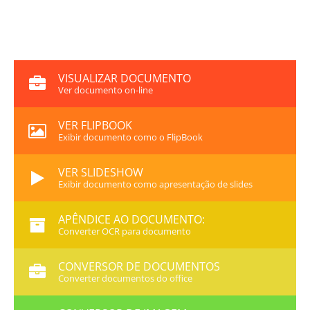
VISUALIZAR DOCUMENTO
Ver documento on-line
VER FLIPBOOK
Exibir documento como o FlipBook
VER SLIDESHOW
Exibir documento como apresentação de slides
APÊNDICE AO DOCUMENTO:
Converter OCR para documento
CONVERSOR DE DOCUMENTOS
Converter documentos do office