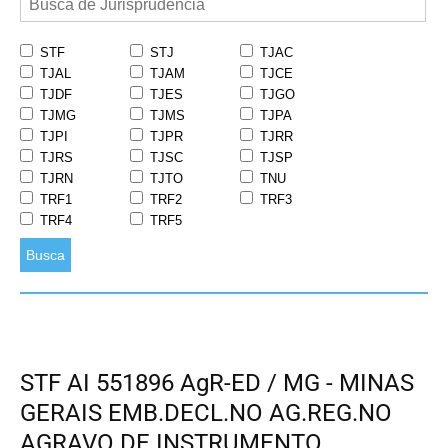
STF
STJ
TJAC
TJAL
TJAM
TJCE
TJDF
TJES
TJGO
TJMG
TJMS
TJPA
TJPI
TJPR
TJRR
TJRS
TJSC
TJSP
TJRN
TJTO
TNU
TRF1
TRF2
TRF3
TRF4
TRF5
Busca
STF AI 551896 AgR-ED / MG - MINAS
GERAIS EMB.DECL.NO AG.REG.NO
AGRAVO DE INSTRUMENTO