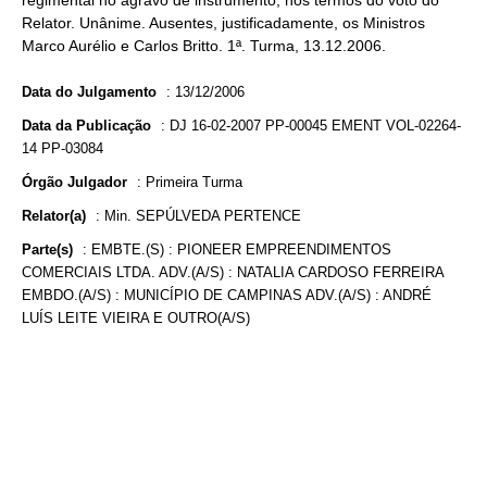
regimental no agravo de instrumento, nos termos do voto do
Relator. Unânime. Ausentes, justificadamente, os Ministros
Marco Aurélio e Carlos Britto. 1ª. Turma, 13.12.2006.
Data do Julgamento
:
13/12/2006
Data da Publicação
:
DJ 16-02-2007 PP-00045 EMENT VOL-02264-
14 PP-03084
Órgão Julgador
:
Primeira Turma
Relator(a)
:
Min. SEPÚLVEDA PERTENCE
Parte(s)
:
EMBTE.(S) : PIONEER EMPREENDIMENTOS
COMERCIAIS LTDA. ADV.(A/S) : NATALIA CARDOSO FERREIRA
EMBDO.(A/S) : MUNICÍPIO DE CAMPINAS ADV.(A/S) : ANDRÉ
LUÍS LEITE VIEIRA E OUTRO(A/S)