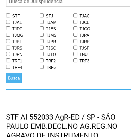
STF
STJ
TJAC
TJAL
TJAM
TJCE
TJDF
TJES
TJGO
TJMG
TJMS
TJPA
TJPI
TJPR
TJRR
TJRS
TJSC
TJSP
TJRN
TJTO
TNU
TRF1
TRF2
TRF3
TRF4
TRF5
Busca
STF AI 552033 AgR-ED / SP - SÃO
PAULO EMB.DECL.NO AG.REG.NO
AGRAVO DE INSTRUMENTO