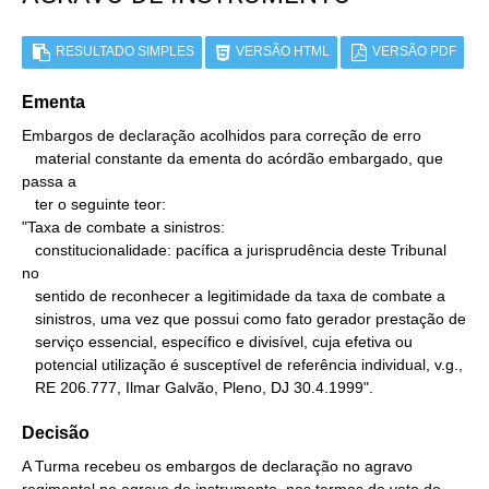
RESULTADO SIMPLES
VERSÃO HTML
VERSÃO PDF
Ementa
Embargos de declaração acolhidos para correção de erro

   material constante da ementa do acórdão embargado, que 
passa a

   ter o seguinte teor:

"Taxa de combate a sinistros:

   constitucionalidade: pacífica a jurisprudência deste Tribunal 
no

   sentido de reconhecer a legitimidade da taxa de combate a

   sinistros, uma vez que possui como fato gerador prestação de

   serviço essencial, específico e divisível, cuja efetiva ou

   potencial utilização é susceptível de referência individual, v.g.,

   RE 206.777, Ilmar Galvão, Pleno, DJ 30.4.1999".
Decisão
A Turma recebeu os embargos de declaração no agravo