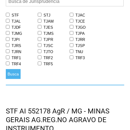
STF
STJ
TJAC
TJAL
TJAM
TJCE
TJDF
TJES
TJGO
TJMG
TJMS
TJPA
TJPI
TJPR
TJRR
TJRS
TJSC
TJSP
TJRN
TJTO
TNU
TRF1
TRF2
TRF3
TRF4
TRF5
Busca
STF AI 552178 AgR / MG - MINAS
GERAIS AG.REG.NO AGRAVO DE
INSTRUMENTO