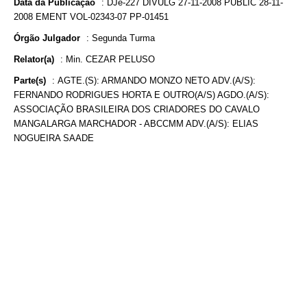
Data da Publicação
:
DJe-227 DIVULG 27-11-2008 PUBLIC 28-11-
2008 EMENT VOL-02343-07 PP-01451
Órgão Julgador
:
Segunda Turma
Relator(a)
:
Min. CEZAR PELUSO
Parte(s)
:
AGTE.(S): ARMANDO MONZO NETO ADV.(A/S):
FERNANDO RODRIGUES HORTA E OUTRO(A/S) AGDO.(A/S):
ASSOCIAÇÃO BRASILEIRA DOS CRIADORES DO CAVALO
MANGALARGA MARCHADOR - ABCCMM ADV.(A/S): ELIAS
NOGUEIRA SAADE